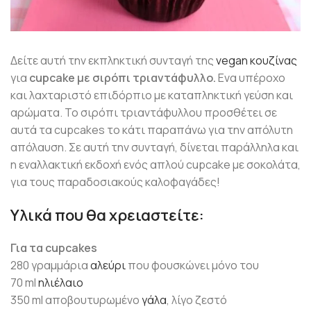
Δείτε αυτή την εκπληκτική συνταγή της
vegan κουζίνας
για
cupcake με σιρόπι τριαντάφυλλο.
Ενα υπέροχο
και λαχταριστό επιδόρπιο με καταπληκτική γεύση και
αρώματα. Το σιρόπι τριαντάφυλλου προσθέτει σε
αυτά τα cupcakes το κάτι παραπάνω για την απόλυτη
απόλαυση. Σε αυτή την συνταγή, δίνεται παράλληλα και
η εναλλακτική εκδοχή ενός απλού cupcake με σοκολάτα,
για τους παραδοσιακούς καλοφαγάδες!
Υλικά που θα χρειαστείτε:
Για τα cupcakes
280 γραμμάρια
αλεύρι
που φουσκώνει μόνο του
70 ml
ηλιέλαιο
350 ml αποβουτυρωμένο
γάλα
, λίγο ζεστό