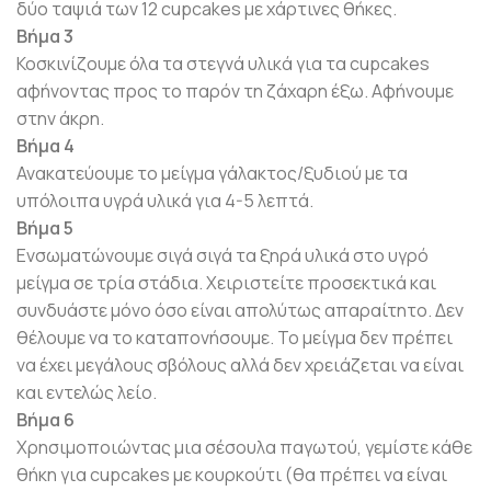
δύο ταψιά των 12 cupcakes με χάρτινες θήκες.
Βήμα 3
Κοσκινίζουμε όλα τα στεγνά υλικά για τα cupcakes
αφήνοντας προς το παρόν τη ζάχαρη έξω. Αφήνουμε
στην άκρη.
Βήμα 4
Ανακατεύουμε το μείγμα γάλακτος/ξυδιού με τα
υπόλοιπα υγρά υλικά για 4-5 λεπτά.
Βήμα 5
Ενσωματώνουμε σιγά σιγά τα ξηρά υλικά στο υγρό
μείγμα σε τρία στάδια. Χειριστείτε προσεκτικά και
συνδυάστε μόνο όσο είναι απολύτως απαραίτητο. Δεν
θέλουμε να το καταπονήσουμε. Το μείγμα δεν πρέπει
να έχει μεγάλους σβόλους αλλά δεν χρειάζεται να είναι
και εντελώς λείο.
Βήμα 6
Χρησιμοποιώντας μια σέσουλα παγωτού, γεμίστε κάθε
θήκη για cupcakes με κουρκούτι (θα πρέπει να είναι