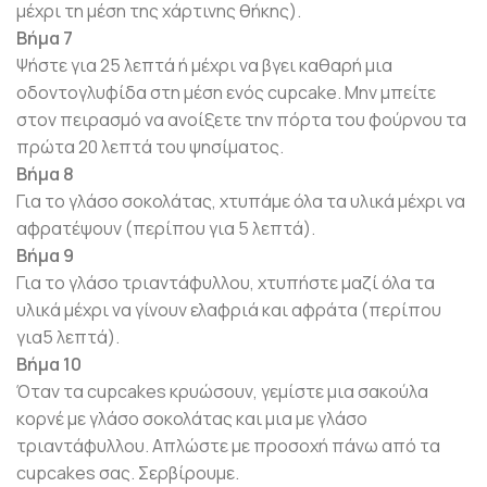
μέχρι τη μέση της χάρτινης θήκης).
Βήμα 7
Ψήστε για 25 λεπτά ή μέχρι να βγει καθαρή μια
οδοντογλυφίδα στη μέση ενός cupcake. Μην μπείτε
στον πειρασμό να ανοίξετε την πόρτα του φούρνου τα
πρώτα 20 λεπτά του ψησίματος.
Βήμα 8
Για το γλάσο σοκολάτας, χτυπάμε όλα τα υλικά μέχρι να
αφρατέψουν (περίπου για 5 λεπτά).
Βήμα 9
Για το γλάσο τριαντάφυλλου, χτυπήστε μαζί όλα τα
υλικά μέχρι να γίνουν ελαφριά και αφράτα (περίπου
για5 λεπτά).
Βήμα 10
Όταν τα cupcakes κρυώσουν, γεμίστε μια σακούλα
κορνέ με γλάσο σοκολάτας και μια με γλάσο
τριαντάφυλλου. Απλώστε με προσοχή πάνω από τα
cupcakes σας. Σερβίρουμε.