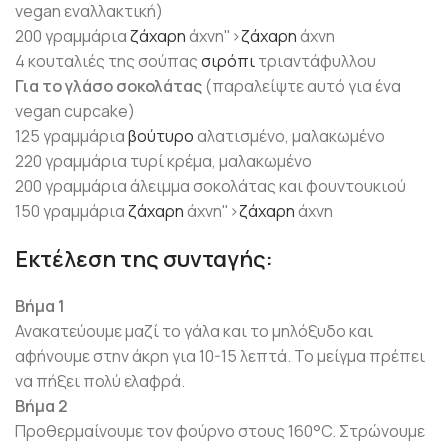
vegan εναλλακτική)
200 γραμμάρια
ζάχαρη
άχνη">
ζάχαρη
άχνη
4 κουταλιές της σούπας
σιρόπι
τριαντάφυλλου
Για το γλάσο σοκολάτας
(παραλείψτε αυτό για ένα
vegan cupcake)
125 γραμμάρια
βούτυρο
αλατισμένο, μαλακωμένο
220 γραμμάρια τυρί κρέμα, μαλακωμένο
200 γραμμάρια άλειμμα σοκολάτας και φουντουκιού
150 γραμμάρια
ζάχαρη
άχνη">
ζάχαρη
άχνη
Εκτέλεση της συνταγής:
Βήμα 1
Ανακατεύουμε μαζί το γάλα και το μηλόξυδο και
αφήνουμε στην άκρη για 10-15 λεπτά. Το μείγμα πρέπει
να πήξει πολύ ελαφρά.
Βήμα 2
Προθερμαίνουμε τον φούρνο στους 160°C. Στρώνουμε