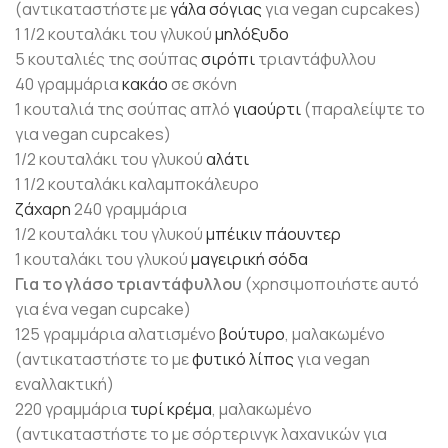
(αντικαταστήστε με
γάλα
σόγιας
για vegan cupcakes)
1 1/2 κουταλάκι του γλυκού
μηλόξυδο
5 κουταλιές της σούπας
σιρόπι
τριαντάφυλλου
40 γραμμάρια
κακάο
σε σκόνη
1 κουταλιά της σούπας απλό
γιαούρτι
(παραλείψτε το
για vegan cupcakes)
1/2 κουταλάκι του γλυκού
αλάτι
1 1/2 κουταλάκι καλαμποκάλευρο
ζάχαρη
240 γραμμάρια
1/2 κουταλάκι του γλυκού
μπέικιν πάουντερ
1 κουταλάκι του γλυκού
μαγειρική
σόδα
Για το γλάσο τριαντάφυλλου
(χρησιμοποιήστε αυτό
για ένα vegan cupcake)
125 γραμμάρια αλατισμένο
βούτυρο
, μαλακωμένο
(αντικαταστήστε το με
φυτικό λίπος
για vegan
εναλλακτική)
220 γραμμάρια
τυρί κρέμα
, μαλακωμένο
(αντικαταστήστε το με σόρτερινγκ λαχανικών για