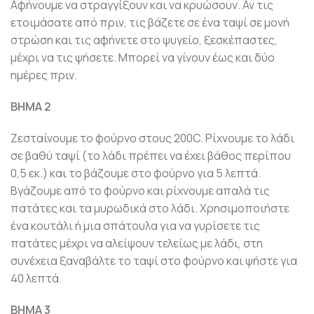
Αφήνουμε να στραγγίξουν και να κρυώσουν. Αν τις
ετοιμάσατε από πριν, τις βάζετε σε ένα ταψί σε μονή
στρώση και τις αφήνετε στο ψυγείο, ξεσκέπαστες,
μέχρι να τις ψήσετε. Μπορεί να γίνουν έως και δύο
ημέρες πριν.
ΒΗΜΑ 2
Ζεσταίνουμε το φούρνο στους 200C. Ρίχνουμε το λάδι
σε βαθύ ταψί (το λάδι πρέπει να έχει βάθος περίπου
0,5 εκ.) και το βάζουμε στο φούρνο για 5 λεπτά.
Βγάζουμε από το φούρνο και ρίχνουμε απαλά τις
πατάτες και τα μυρωδικά στο λάδι. Χρησιμοποιήστε
ένα κουτάλι ή μια σπάτουλα για να γυρίσετε τις
πατάτες μέχρι να αλείψουν τελείως με λάδι, στη
συνέχεια ξαναβάλτε το ταψί στο φούρνο και ψήστε για
40 λεπτά.
ΒΗΜΑ 3