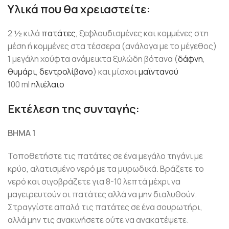
Υλικά που θα χρειαστείτε:
2 ½ κιλά
πατάτες
, ξεφλουδισμένες και κομμένες στη
μέση ή κομμένες στα τέσσερα (ανάλογα με το μέγεθος)
1 μεγάλη χούφτα ανάμεικτα ξυλώδη βότανα (
δάφνη
,
θυμάρι
,
δεντρολίβανο
) και μίσχοι
μαϊντανού
100 ml
ηλιέλαιο
Εκτέλεση της συνταγής:
ΒΗΜΑ 1
Τοποθετήστε τις πατάτες σε ένα μεγάλο τηγάνι με
κρύο, αλατισμένο νερό με τα μυρωδικά. Βράζετε το
νερό και σιγοβράζετε για 8-10 λεπτά μέχρι να
μαγειρευτούν οι πατάτες αλλά να μην διαλυθούν.
Στραγγίστε απαλά τις πατάτες σε ένα σουρωτήρι,
αλλά μην τις ανακινήσετε ούτε να ανακατέψετε.