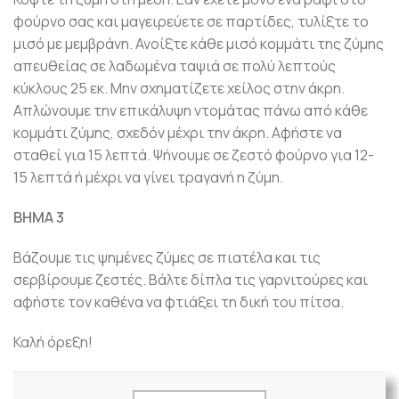
φούρνο σας και μαγειρεύετε σε παρτίδες, τυλίξτε το
μισό με μεμβράνη. Ανοίξτε κάθε μισό κομμάτι της ζύμης
απευθείας σε λαδωμένα ταψιά σε πολύ λεπτούς
κύκλους 25 εκ. Μην σχηματίζετε χείλος στην άκρη.
Απλώνουμε την επικάλυψη ντομάτας πάνω από κάθε
κομμάτι ζύμης, σχεδόν μέχρι την άκρη. Αφήστε να
σταθεί για 15 λεπτά. Ψήνουμε σε ζεστό φούρνο για 12-
15 λεπτά ή μέχρι να γίνει τραγανή η ζύμη.
ΒΗΜΑ 3
Βάζουμε τις ψημένες ζύμες σε πιατέλα και τις
σερβίρουμε ζεστές. Βάλτε δίπλα τις γαρνιτούρες και
αφήστε τον καθένα να φτιάξει τη δική του πίτσα.
Καλή όρεξη!