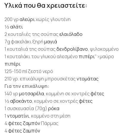
Υλικά που θα χρειαστείτε:
200 γρ
αλεύρι
χωρίς γλουτένη
½
αλάτι
2 κουταλιές της σούπας
ελαιόλαδο
7g φακελάκι ξηρή
μαγιά
1 κουταλιά της σούπας
δενδρολίβανο
, ψιλοκομμένο
1 κουταλάκι του γλυκού αλεσμένο
πιπέρι
">μαύρο
πιπέρι
125-150 ml ζεστό νερό
210 γρ. επικάλυψη μπρουσκέτας
ντομάτας
Για την επικάλυψη:
140 γρ
μοτσαρέλα
, κομμένη σε χοντρές
φέτες
½
αβοκάντο
, κομμένο σε χοντρές
φέτες
1 συσκευασία (70g)
ρόκα
1
ντοματίνι
, κομμένο στη μέση
4
φέτες
ζαμπόν
Πάρμας
4
φέτες
ζαμπόν