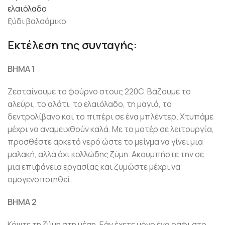
ελαιόλαδο
ξύδι βαλσάμικο
Εκτέλεση της συνταγής:
ΒΗΜΑ 1
Ζεσταίνουμε το φούρνο στους 220C. Βάζουμε το
αλεύρι, το αλάτι, το ελαιόλαδο, τη μαγιά, το
δεντρολίβανο και το πιπέρι σε ένα μπλέντερ. Χτυπάμε
μέχρι να αναμειχθούν καλά. Με το μοτέρ σε λειτουργία,
προσθέστε αρκετό νερό ώστε το μείγμα να γίνει μια
μαλακή, αλλά όχι κολλώδης ζύμη. Ακουμπήστε την σε
μια επιφάνεια εργασίας και ζυμώστε μέχρι να
ομογενοποιηθεί.
ΒΗΜΑ 2
Κόψτε τη ζύμη στη μέση. Εάν έχετε μόνο ένα ράφι στο