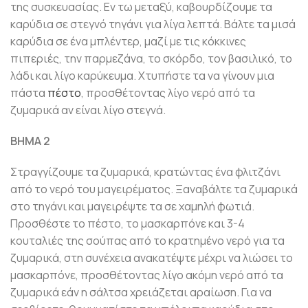
της συσκευασίας. Εν τω μεταξύ, καβουρδίζουμε τα
καρύδια σε στεγνό τηγάνι για λίγα λεπτά. Βάλτε τα μισά
καρύδια σε ένα μπλέντερ, μαζί με τις κόκκινες
πιπεριές, την παρμεζάνα, το σκόρδο, τον βασιλικό, το
λάδι και λίγο καρύκευμα. Χτυπήστε τα να γίνουν μια
πάστα
πέστο
, προσθέτοντας λίγο νερό από τα
ζυμαρικά αν είναι λίγο στεγνά.
ΒΗΜΑ 2
Στραγγίζουμε τα ζυμαρικά, κρατώντας ένα φλιτζάνι
από το νερό του μαγειρέματος. Ξαναβάλτε τα ζυμαρικά
στο τηγάνι και μαγειρέψτε τα σε χαμηλή φωτιά.
Προσθέστε το πέστο, το μασκαρπόνε και 3-4
κουταλιές της σούπας από το κρατημένο νερό για τα
ζυμαρικά, στη συνέχεια ανακατέψτε μέχρι να λιώσει το
μασκαρπόνε, προσθέτοντας λίγο ακόμη νερό από τα
ζυμαρικά εάν η σάλτσα χρειάζεται αραίωση. Για να