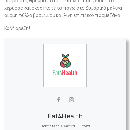
σερβίρετε, θρυμματίστε τα υπόλοιπα καρύδια στο
χέρι σας και σκορπίστε τα πάνω στα ζυμαρικά με λίγα
ακόμη φύλλα βασιλικού και λίγη επιπλέον παρμεζάνα.
Καλή όρεξη!
Eat4Health
Eatforhealth
|
Website
|
+ posts