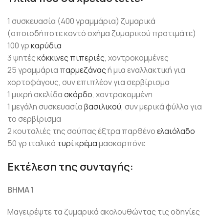
1 συσκευασία (400 γραμμάρια) ζυμαρικά
(οποιοδήποτε κοντό σχήμα ζυμαρικού προτιμάτε)
100 γρ
καρύδια
3 ψητές
κόκκινες πιπεριές
, χοντροκομμένες
25 γραμμάρια π
αρμεζάνας
ή μια εναλλακτική για
χορτοφάγους, συν επιπλέον για σερβίρισμα
1 μικρή σκελίδα
σκόρδο
, χοντροκομμένη
1 μεγάλη συσκευασία
βασιλικού
, συν μερικά φύλλα για
το σερβίρισμα
2 κουταλιές της σούπας έξτρα παρθένο
ελαιόλαδο
50 γρ ιταλικό
τυρί κρέμα
μασκαρπόνε
Εκτέλεση της συνταγής:
ΒΗΜΑ 1
Μαγειρέψτε τα ζυμαρικά ακολουθώντας τις οδηγίες