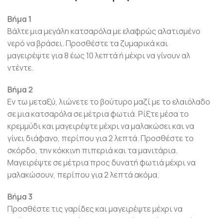
Βήμα 1
Βάλτε μια μεγάλη κατσαρόλα με ελαφρώς αλατισμένο
νερό να βράσει. Προσθέστε τα ζυμαρικά και
μαγειρέψτε για 8 έως 10 λεπτά ή μέχρι να γίνουν αλ
ντέντε.
Βήμα 2
Εν τω μεταξύ, λιώνετε το βούτυρο μαζί με το ελαιόλαδο
σε μια κατσαρόλα σε μέτρια φωτιά. Ρίξτε μέσα το
κρεμμύδι και μαγειρέψτε μέχρι να μαλακώσει και να
γίνει διάφανο, περίπου για 2 λεπτά. Προσθέστε το
σκόρδο, την κόκκινη πιπεριά και τα μανιτάρια.
Μαγειρέψτε σε μέτρια προς δυνατή φωτιά μέχρι να
μαλακώσουν, περίπου για 2 λεπτά ακόμα.
Βήμα 3
Προσθέστε τις γαρίδες και μαγειρέψτε μέχρι να