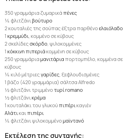
350 γραμμάρια ζυμαρικά
πένες
¼ φλιτζάνι
βούτυρο
2 κουταλιές της σούπας έξτρα παρθένο
ελαιόλαδο
1
κρεμμύδι
, κομμένο σε κύβους
2 σκελίδες
σκόρδο
, ψιλοκομμένες
1
κόκκινη πιπεριά
κομμένη σε κύβους
250 γραμμάρια
μανιτάρια
πορτομπέλο, κομμένα σε
κύβους
¼ κιλό μέτριες
γαρίδες
, ξεφλουδισμένες
1 βάζο (420 γραμμάρια) σάλτσα Alfredo
½ φλιτζάνι τριμμένο
τυρί romano
½ φλιτζάνι
κρέμα
1 κουταλάκι του γλυκού
πιπέρι
καγιέν
Αλάτι
και
πιπέρι
¼ φλιτζάνι ψιλοκομμένο
μαϊντανό
Εκτέλεση της συνταγής: