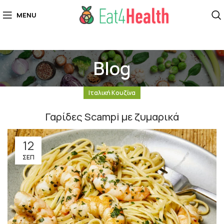
MENU
Blog
Ιταλική Κουζίνα
Γαρίδες Scampi με ζυμαρικά
12
ΣΕΠ