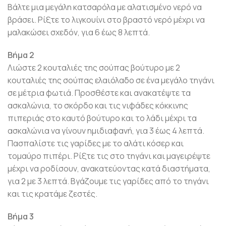
Βάλτε μια μεγάλη κατσαρόλα με αλατισμένο νερό να
βράσει. Ρίξτε το λιγκουίνι στο βραστό νερό μέχρι να
μαλακώσει σχεδόν, για 6 έως 8 λεπτά.
Βήμα 2
Λιώστε 2 κουταλιές της σούπας βούτυρο με 2
κουταλιές της σούπας ελαιόλαδο σε ένα μεγάλο τηγάνι
σε μέτρια φωτιά. Προσθέστε και ανακατέψτε τα
ασκαλώνια, το σκόρδο και τις νιφάδες κόκκινης
πιπεριάς στο καυτό βούτυρο και το λάδι μέχρι τα
ασκαλώνια να γίνουν ημιδιαφανή, για 3 έως 4 λεπτά.
Πασπαλίστε τις γαρίδες με το αλάτι κόσερ και
τομαύρο πιπέρι. Ρίξτε τις στο τηγάνι και μαγειρέψτε
μέχρι να ροδίσουν, ανακατεύοντας κατά διαστήματα,
για 2 με 3 λεπτά. Βγάζουμε τις γαρίδες από το τηγάνι
και τις κρατάμε ζεστές.
Βήμα 3