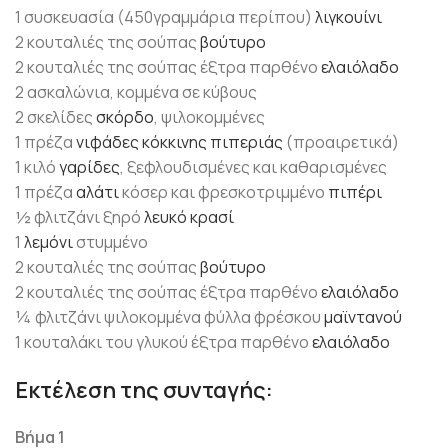
1 συσκευασία (450γραμμάρια περίπου)
λιγκουίνι
2 κουταλιές της σούπας
βούτυρο
2 κουταλιές της σούπας έξτρα παρθένο
ελαιόλαδο
2 ασκαλώνια, κομμένα σε κύβους
2 σκελίδες
σκόρδο
, ψιλοκομμένες
1 πρέζα
νιφάδες κόκκινης πιπεριάς
(προαιρετικά)
1 κιλό
γαρίδες
, ξεφλουδισμένες και καθαρισμένες
1 πρέζα
αλάτι
κόσερ και φρεσκοτριμμένο
πιπέρι
½ φλιτζάνι ξηρό
λευκό κρασί
1
λεμόνι
στυμμένο
2 κουταλιές της σούπας
βούτυρο
2 κουταλιές της σούπας έξτρα παρθένο
ελαιόλαδο
¼ φλιτζάνι ψιλοκομμένα φύλλα φρέσκου
μαϊντανού
1 κουταλάκι του γλυκού έξτρα παρθένο
ελαιόλαδο
Εκτέλεση της συνταγής:
Βήμα 1