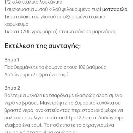
1/2 κιλό ιταλικό λουκάνικο
1 συσκευασία μισού κιλού ψιλοκομμένο τυρί
μοτσαρέλα
1 κουταλάκι του γλυκού αποξηραμένο ιταλικό
καρύκευμα
1 κουτί (700 γραμμάρια) έτοιμη σάλτσα μαρινάρας
Εκτέλεση της συνταγής:
Βήμα 1
Προθερμάνετε το φούρνο στους 180 βαθμούς.
Λαδώνουμε ελαφρά ένα ταψί.
Βήμα 2
Βάλτε μια μεγάλη κατσαρόλα με ελαφρώς αλατισμένο
νερό να βράσει. Μαγειρέψτε τα ζυμαρικά κοχύλια σε
βραστό νερό, ανακατεύοντας περιστασιακά μέχρι να
μαλακώσουν λίγο, περίπου 10 με 12 λεπτά. Λαδώνουμε
ελαφρά ένα ταψί. Τοποθετήστε τα στραγγισμένα
ζυμαρικά στο ταψί να κρυώσουν.