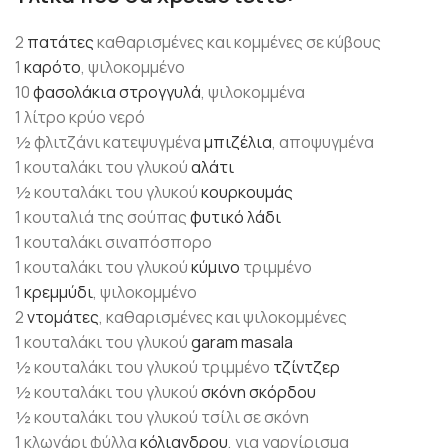
2
πατάτες
καθαρισμένες και κομμένες σε κύβους
1
καρότο
, ψιλοκομμένο
10
φασολάκια στρογγυλά
, ψιλοκομμένα
1 λίτρο κρύο νερό
½ φλιτζάνι κατεψυγμένα
μπιζέλια
, αποψυγμένα
1 κουταλάκι του γλυκού
αλάτι
½ κουταλάκι του γλυκού
κουρκουμάς
1 κουταλιά της σούπας
φυτικό λάδι
1 κουταλάκι σιναπόσπορο
1 κουταλάκι του γλυκού
κύμινο
τριμμένο
1
κρεμμύδι
, ψιλοκομμένο
2
ντομάτες
, καθαρισμένες και ψιλοκομμένες
1 κουταλάκι του γλυκού
garam masala
½ κουταλάκι του γλυκού τριμμένο
τζίντζερ
½ κουταλάκι του γλυκού
σκόνη σκόρδου
½ κουταλάκι του γλυκού τσίλι σε σκόνη
1 κλωνάρι φύλλα
κόλιανδρου
, για γαρνίρισμα