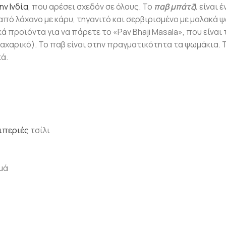
ην Ινδία
, που αρέσει σχεδόν σε όλους. Το
παβ μπάτζ
ι
είναι έ
από λάχανο με κάρυ, τηγανιτό και σερβιρισμένο με μαλακά 
ά προϊόντα για να πάρετε το «Pav Bhaji Masala», που είναι 
παχαρικό). Το παβ είναι στην πραγματικότητα τα ψωμάκια. 
κά.
ιπεριές
τσίλι
μά