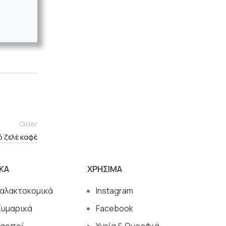
Older
ό ζελέ καφέ
ΙΚΑ
ΧΡΗΣΙΜΑ
Γαλακτοκομικά
Instagram
Ζυμαρικά
Facebook