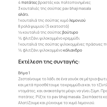
4
πατάτες
βραστές και πολτοποιημένες
3 κουταλιές της σούπας pav bhaji masala
αλάτι
1 κουταλιά της σούπας χυμό
λεμονιού
8 ρολά ψωμιού (5 εκατοστά)
½ κουταλιά της σούπας
βούτυρο
¼ φλιτζάνι ψιλοκομμένο κρεμμύδι
1 κουταλιά της σούπας ψιλοκομμένες πράσινες π
¼ φλιτζάνι ψιλοκομμένο
κόλιανδρο
Εκτέλεση της συνταγής:
Βήμα 1
Ζεσταίνουμε το λάδι σε ένα γουόκ σε μέτρια φωτ
και μετά προσθέτουμε τα κρεμμύδια και το τζίντ
ντομάτες, και ανακατέψτε μέχρι να γίνει ζύμη. Π
πατάτες. Ρίξτε το pav bhaji masala. Σκεπάαστε κ
Αλατίζουμε και ρίχνουμε το χυμό λεμονιού.