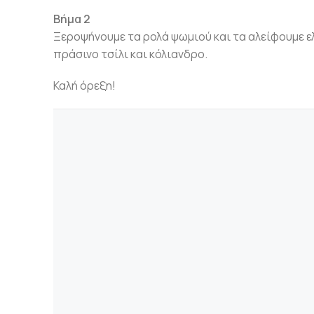
Βήμα 2
Ξεροψήνουμε τα ρολά ψωμιού και τα αλείφουμε ε
πράσινο τσίλι και κόλιανδρο.
Καλή όρεξη!