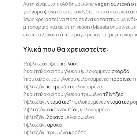
Αυτή είναι μια πολύ δημοφιλής
vegan
συνταγή στ
γρήγορο φαγητό από την Ινδία, που αποτελείται 
Ίσως χρειαστεί να πάτε σε ένα κατάστημα με ινδικ
μπαχαρικό για αυτή τη γεύση (Masala σημαίνει μ
είναι τα λαχανικά που μαγειρεύονται με μπαχαρι
Υλικά που θα χρειαστείτε:
½ φλιτζάνι
φυτικό λάδι
2 κουταλάκια του γλυκού ψιλοκομμένο
σκόρδο
1 κουταλάκι του γλυκού ψιλοκομμένες
πράσινες π
1 φλιτζάνι
κρεμμύδια
ψιλοκομμένα
2 κουταλάκια του γλυκού τριμμένο
τζίντζερ
1 φλιτζάνι
ντομάτες
">ψιλοκομμένες
ντομάτες
ρο
2 φλιτζάνια
κουνουπίδι
, ψιλοκομμένο
1 φλιτζάνι
λάχανο
ψιλοκομμένο
1 φλιτζάνι
αρακά
1 φλιτζάνι τριμμένα
καρότα