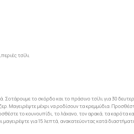
ιπεριές τσίλι
ιά. Σοτάρουμε το σκόρδο και το πράσινο τσίλι για 30 δευτ
ζερ. Μαγειρέψτε μέχρι να ροδίσουν τα κρεμμύδια. Προσθέστ
ροσθέστε το κουνουπίδι, το λάχανο, τον αρακά, τα καρότα κα
αι μαγειρέψτε για 15 λεπτά, ανακατεύοντας κατά διαστήματ