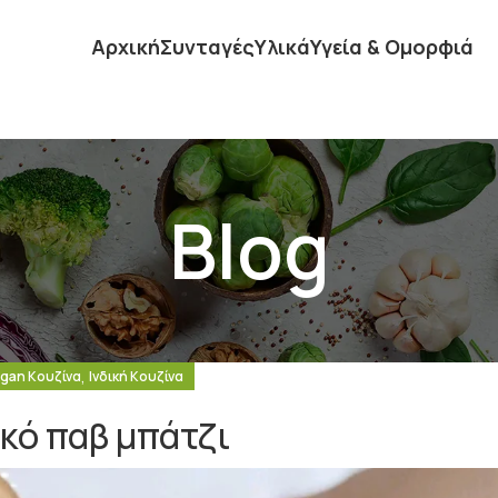
Αρχική
Συνταγές
Υλικά
Υγεία & Ομορφιά
Blog
,
gan Κουζίνα
Ινδική Κουζίνα
ικό παβ μπάτζι