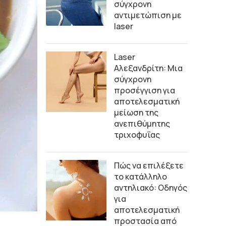
σύγχρονη
αντιμετώπιση με
laser
Laser
Αλεξανδρίτη: Μια
σύγχρονη
προσέγγιση για
αποτελεσματική
μείωση της
ανεπιθύμητης
τριχοφυΐας
Πώς να επιλέξετε
το κατάλληλο
αντηλιακό: Οδηγός
για
αποτελεσματική
προστασία από