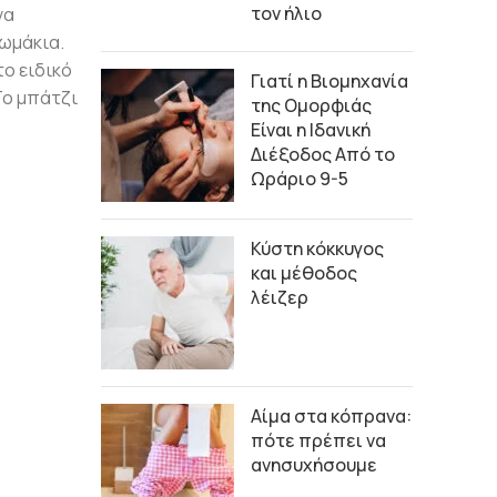
τον ήλιο
να
ψωμάκια.
το ειδικό
Γιατί η Βιομηχανία
Το μπάτζι
της Ομορφιάς
Είναι η Ιδανική
Διέξοδος Από το
Ωράριο 9-5
Κύστη κόκκυγος
και μέθοδος
λέιζερ
Αίμα στα κόπρανα:
πότε πρέπει να
ανησυχήσουμε