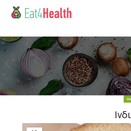
Ve
Ινδ