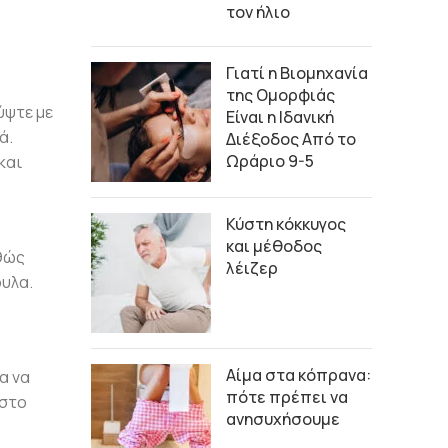
τον ήλιο
Γιατί η Βιομηχανία
της Ομορφιάς
ύψτε με
Είναι η Ιδανική
ά.
Διέξοδος Από το
Ωράριο 9-5
και
Κύστη κόκκυγος
και μέθοδος
αθώς
λέιζερ
ουλα.
Αίμα στα κόπρανα:
α να
πότε πρέπει να
 στο
ανησυχήσουμε