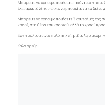
Μπορείτε να χρησιμοποιήσετε πικάντικα ή ήπια 
έχει αρκετό λίπος ώστε να μπορείτε να το δείτε
Μπορείτε να χρησιμοποιήσετε 3 κουταλιές της σ
κρασί, στη θέση του κρασιού, αλλά το κρασί προ
Εάν η σάλτσα είναι πολύ πηχτή, ρίξτε λίγο ακόμη 
Καλή όρεξη!