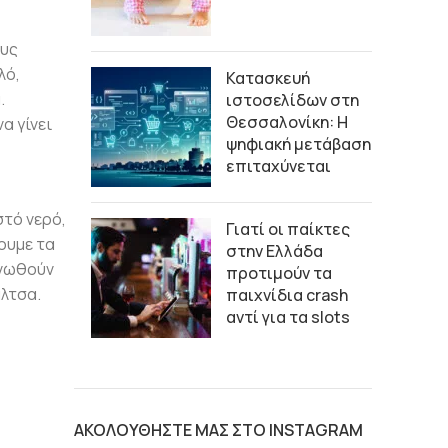
ους
λό,
Κατασκευή
.
ιστοσελίδων στη
Θεσσαλονίκη: Η
α γίνει
ψηφιακή μετάβαση
επιταχύνεται
στό νερό,
Γιατί οι παίκτες
ζουμε τα
στην Ελλάδα
ενωθούν
προτιμούν τα
άλτσα.
παιχνίδια crash
αντί για τα slots
ΑΚΟΛΟΥΘΗΣΤΕ ΜΑΣ ΣΤΟ INSTAGRAM