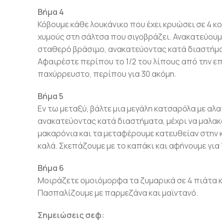
Βήμα 4
Κόβουμε κάθε λουκάνικο που έχει κρυώσει σε 4 
χυμούς στη σάλτσα που σιγοβράζει. Ανακατεύουμε
σταθερό βράσιμο, ανακατεύοντας κατά διαστήματ
Αφαιρέστε περίπου το 1/2 του λίπους από την επι
παχύρρευστο, περίπου για 30 ακόμη.
Βήμα 5
Εν τω μεταξύ, βάλτε μια μεγάλη κατσαρόλα με αλ
ανακατεύοντας κατά διαστήματα, μέχρι να μαλακώσ
μακαρόνια και τα μεταφέρουμε κατευθείαν στην 
καλά. Σκεπάζουμε με το καπάκι και αφήνουμε για
Βήμα 6
Μοιράζετε ομοιόμορφα τα ζυμαρικά σε 4 πιάτα κ
Πασπαλίζουμε με παρμεζάνα και μαϊντανό.
Σημειώσεις σεφ: