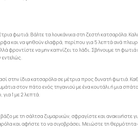
έτρια φωτιά. Βάλτε τα λουκάνικα στη ζεστή κατσαρόλα. Καλ
ορφα και να ψηθούν ελαφρά, περίπου για 5 λεπτά ανά πλευρ
λλά φροντίστε να μην καπνίζει το λάδι. Σβήνουμε τη φωτιά 
 εντελώς.
ασί στην ίδια κατσαρόλα σε μέτρια προς δυνατή φωτιά. Κ
μμάτια στον πάτο ενός τηγανιού με ένα κουτάλι ή μια σπάτ
για 1 με 2 λεπτά.
βάζο με τη σάλτσα ζυμαρικών, σφραγίστε και ανακινήστε γι
αρόλα και αφήστε το να σιγοβράσει. Μειώστε τη θερμότητα