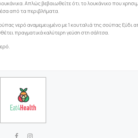
λουκάνικα. Απλώς βεβαιωθείτε ότι το λουκάνικο που χρησι
 μέσα από τα περιβλήματα.
ούπας νερό αναμεμειγμένο με 1 κουταλιά της σούπας ξύδι α
σθέτει πραγματικά καλύτερη γεύση στη σάλτσα.
νερό.