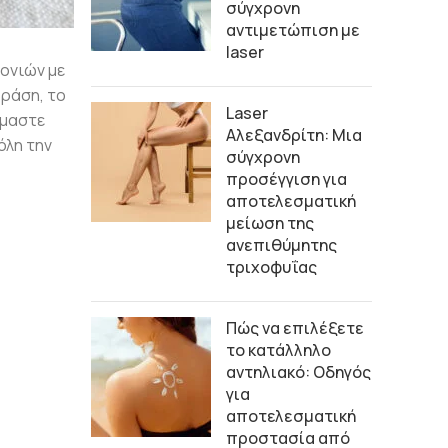
σύγχρονη
αντιμετώπιση με
laser
ονιών με
βράση, το
Laser
όμαστε
Αλεξανδρίτη: Μια
όλη την
σύγχρονη
προσέγγιση για
αποτελεσματική
μείωση της
ανεπιθύμητης
τριχοφυΐας
Πώς να επιλέξετε
το κατάλληλο
αντηλιακό: Οδηγός
για
αποτελεσματική
προστασία από