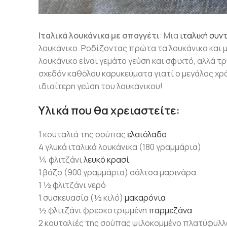
Ιταλικά λουκάνικα με σπαγγέτι
: Μια
ιταλική συν
λουκάνικο. Ροδίζοντας πρώτα τα λουκάνικα και 
λουκάνικο είναι γεμάτο γεύση και σφιχτό, αλλά τ
σχεδόν καθόλου καρυκεύματα γιατί ο μεγάλος χρό
ιδιαίτερη γεύση του λουκάνικου!
Υλικά που θα χρειαστείτε:
1 κουταλιά της σούπας
ελαιόλαδο
4 γλυκά ιταλικά λουκάνικα (180 γραμμάρια)
¼ φλιτζάνι
λευκό κρασί
1 βάζο (900 γραμμάρια) σάλτσα μαρινάρα
1 ½ φλιτζάνι νερό
1 συσκευασία (½ κιλό)
μακαρόνια
½ φλιτζάνι φρεσκοτριμμένη
παρμεζάνα
2 κουταλιές της σούπας ψιλοκομμένο πλατύφυλλ