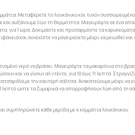
κομμάτια. Μεταφέρετε το λουκάνικο και τυχόν συσσωρευμέν
 και αυξάνουμε λίγο τη θερμότητα. Μαγειρέψτε σε ένα απα
α, για 1 ώρα. Δοκιμάστε και προσαρμόστε τα καρυκεύματα
φάνεια και συνεχίστε να μαγειρεύετε μέχρι να μειωθεί και ν
ατισμένο νερό να βράσει. Μαγειρέψτε τα μακαρόνια στο βρα
ουν και να γίνουν αλ ντέντε, για 10 έως 11 λεπτά. Στραγγί
κατσαρόλα με την καυτερή σάλτσα. Ανακατεύουμε μέχρι να 
 1 λεπτό ώστε τα ζυμαρικά να απορροφήσουν λίγη από τη σ
αι συμπληρώνετε κάθε μερίδα με 4 κομμάτια λουκάνικου.