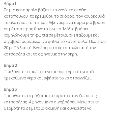
Β
ήμα 1
Σε μια κατσαρόλα βάζετε το νερό, τα στήθη
κοτόπουλου, το κρεμμύδι, το σκόρδο, τον κουρκουμά,
το αλάτι και το πιπέρι. Αφήνουμε να πάρει μια βράση
σε μέτρια προς δυνατή φωτιά. Μόλις βράσει,
χαμηλώνουμε τη φωτιά σε μέτρια, σκεπάζουμε και
σιγοβράζουμε μέχρι να ψηθεί το κοτόπουλο. Περίπου
20 με 25 λεπτά. Βγάζουμε το κοτόπουλο από την
κατσαρόλα και το αφήνουμε στην άκρη.
Βήμα 2
Ξεπλύνετε το ρύζι σε ένα σουρωτήρι κάτω από
τρεχούμενο νερό και αφήστε το να στραγγίξει.
Βήμα 3
Προσθέστε το ρύζι και το καρότο στον ζωμό της
κατσαρόλας. Αφήνουμε να σιγοβράσει. Μειώστε τη
θερμότητα σε μέτρια-χαμηλή και συνεχίστε να