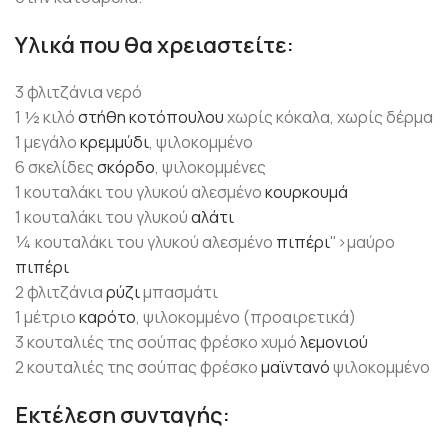
Υλικά που θα χρειαστείτε:
3 φλιτζάνια νερό
1 ½ κιλό
στήθη κοτόπουλου
χωρίς κόκαλα, χωρίς δέρμα
1 μεγάλο
κρεμμύδι
, ψιλοκομμένο
6 σκελίδες
σκόρδο
, ψιλοκομμένες
1 κουταλάκι του γλυκού αλεσμένο
κουρκουμά
1 κουταλάκι του γλυκού
αλάτι
¼ κουταλάκι του γλυκού αλεσμένο
πιπέρι
">μαύρο
πιπέρι
2 φλιτζάνια
ρύζι
μπασμάτι
1 μέτριο
καρότο
, ψιλοκομμένο (προαιρετικά)
3 κουταλιές της σούπας φρέσκο χυμό
λεμονιού
2 κουταλιές της σούπας φρέσκο
μαϊντανό
ψιλοκομμένο
Εκτέλεση συνταγής: