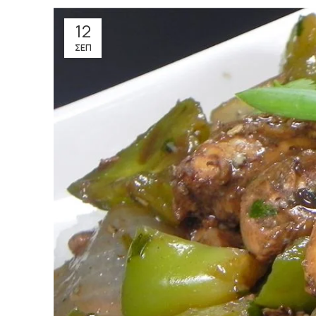
12
ΣΕΠ