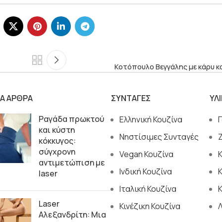
Κοτόπουλο Βεγγάλης με κάρυ κ
ΙΑ ΑΡΘΡΑ
ΣΥΝΤΑΓΕΣ
ΥΛ
Ραγάδα πρωκτού
Ελληνική Κουζίνα
και κύστη
Νηστίσιμες Συνταγές
κόκκυγος:
σύγχρονη
Vegan Κουζίνα
αντιμετώπιση με
Ινδική Κουζίνα
laser
Ιταλική Κουζίνα
Κ
Laser
Κινέζικη Κουζίνα
Αλεξανδρίτη: Μια