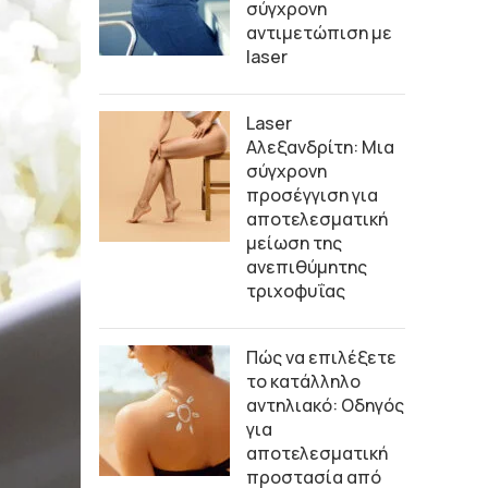
σύγχρονη
αντιμετώπιση με
laser
Laser
Αλεξανδρίτη: Μια
σύγχρονη
προσέγγιση για
αποτελεσματική
μείωση της
ανεπιθύμητης
τριχοφυΐας
Πώς να επιλέξετε
το κατάλληλο
αντηλιακό: Οδηγός
για
αποτελεσματική
προστασία από