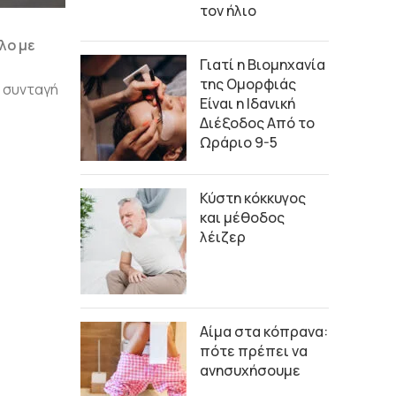
τον ήλιο
λο με
Γιατί η Βιομηχανία
της Ομορφιάς
 συνταγή
Είναι η Ιδανική
Διέξοδος Από το
Ωράριο 9-5
Κύστη κόκκυγος
και μέθοδος
λέιζερ
Αίμα στα κόπρανα:
πότε πρέπει να
ανησυχήσουμε