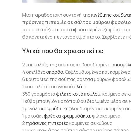
Μια παραδοσιακή συνταγή της
κινέζικης κουζίνα
πράσινες πιπεριές σε σάλτσα μαύρου φασολι
παρασκευάζεται από αφυδατωμένο ζωμό κοτόπουλ
θα κάνετε ένα πεντανόστιμο πιάτο. Σερβίρετε π
Υλικά που θα χρειαστείτε:
2 κουταλιές της σούπας καβουρδισμένο
σησαμέλ
4 σκελίδες
σκόρδο
, ξεφλουδισμένες και κομμένες
6 κουταλιές της σούπας σάλτσα μαύρων φασολι
1 κουταλάκι του γλυκού
αλάτι
350 γραμμάρια
φιλέτο κοτόπουλου
, κομμένο σε 
1 κύβο μπουγιόν κοτόπουλου διαλυμένο μέσα σε 
1 μεγάλο
κρεμμύδι
, ξεφλουδισμένο και κομμένο σ
1 ματσάκι
φρέσκα κρεμμυδάκια
, ψιλοκομμένα
2
πράσινες πιπεριές
κομμένες σε κύβους
1 ½ κουταλιά της σούπας σάλτσα μαύρης
σόγιας