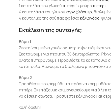
1 κουταλάκι του γλυκού
πιπέρι
">μαύρο
πιπέρι
4 κουταλάκια του γλυκού
κορν φλάουερ
, διαλυμέ
4 κουταλιές της σούπας φρέσκο
κόλιανδρο
, ψιλ
Εκτέλεση της συνταγής:
Βήμα 1
Ζεσταίνουμε ένα γουόκ σε μέτρια φωτιά μέχρι ν
ζεσταίνουμε για περίπου 30 δευτερόλεπτα. Ρίχν
αλατοπιπερώνουμε. Προσθέστε το κοτόπουλο στο
κοτόπουλο. Ρίχνουμε το διαλυμένο μπουγιόν κοτ
Βήμα 2
Προσθέστε το κρεμμύδι, τα πράσινα κρεμμυδάκια
πιπέρι. Σκεπάζουμε και μαγειρεύουμε για 8 λεπτ
να δέσει η σάλτσα. Προσθέστε κόλιανδρο και σερ
Καλή όρεξη!