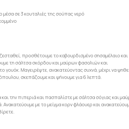
νο μέσα σε 3 κουταλιές της σούπας νερό
οκομμένο
α ζεσταθεί, προσθέτουμε το καβουρδισμένο σησαμέλαιο και
ουμε τη σάλτσα σκόρδου και μαύρων φασολιών και
 γουόκ. Μαγειρέψτε, ανακατεύοντας συχνά, μέχρι να ψηθε
όπουλου, σκεπάζουμε και ψήνουμε για 6 λεπτά.
 και την πιπεριά και πασπαλίστε με σάλτσα σόγιας και μαύ
ά. Ανακατεύουμε με το μείγμα κορν φλάουερ και ανακατεύουμ
βίρετε.