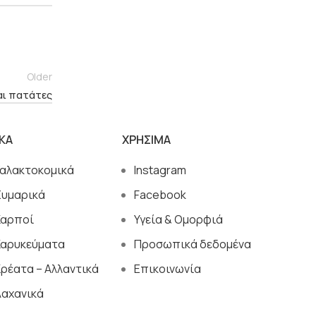
Older
αι πατάτες
ΙΚΑ
ΧΡΗΣΙΜΑ
Γαλακτοκομικά
Instagram
Ζυμαρικά
Facebook
Καρποί
Υγεία & Ομορφιά
Καρυκεύματα
Προσωπικά δεδομένα
ρέατα – Αλλαντικά
Επικοινωνία
Λαχανικά