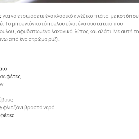
ς
για να ετοιμάσετε ένα κλασικό κινέζικο πιάτο, με
κοτόπου
ού
. Το μπουγιόν κοτόπουλου είναι ένα συστατικό που
ου , αφυδατωμένα λαχανικά, λίπος και αλάτι. Με αυτή τη
άνω από ένα στρώμα ρύζι.
αιο
 σε
φέτες
ών
κύβους
½ φλιτζάνι βραστό νερό
ε
φέτες