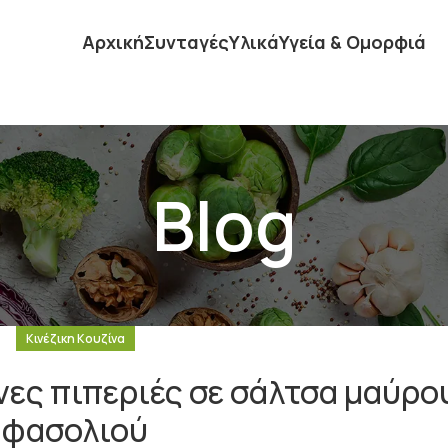
Αρχική
Συνταγές
Υλικά
Υγεία & Ομορφιά
Blog
Κινέζικη Κουζίνα
νες πιπεριές σε σάλτσα μαύρο
φασολιού