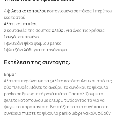
4
φιλέτα κοτόπουλου
κοπανισμένα σε πάχος 1 περίπου
εκατοστού
Αλάτι
και
πιπέρι
2 κουταλιές της σούπας
αλεύρ
ι για όλες τις χρήσεις
1
αυγό
, χτυπημένο
1 φλιτζάνι ψίχα ψωμιού panko
1 φλιτζάνι
λάδι
για το τηγάνισμα
Εκτέλεση της συνταγής:
Βήμα 1
Αλατοπιπερώνουμε τα φιλέτα κοτόπουλου και από τις
δύο πλευρές. Βάλτε το αλεύρι, το αυγό και τα ψίχουλα
panko σε ξεχωριστά ρηχά πιάτα. Πασπαλίζουμε τα
φιλέτα κοτόπουλου με αλεύρι, τινάζοντάς τα για να
φύγει το παραπανίσιο. Βουτήξτε τα στο αυγό και στη
συνέχεια πιέστε τα ψίχουλα panko μέχρι να καλυφθούν