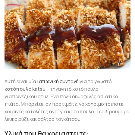
Αυτή είναι μία
ιαπωνική συνταγή
για το γνωστό
κοτόπουλο katsu
– τηγανητό κοτόπουλο
γιαπωνέζικου στυλ. Ενα πολύ δημοφιλές ασιατικό
πιάτο. Μπορείτε, αν προτιμάτε, να χρησιμοποιήστε
χοιρινές κοτολέτες αντί για κοτόπουλο. Σερβίρουμε με
λευκό ρύζι και σάλτσα τονκάτσου.
Υλικά που θα χρειαστείτε: