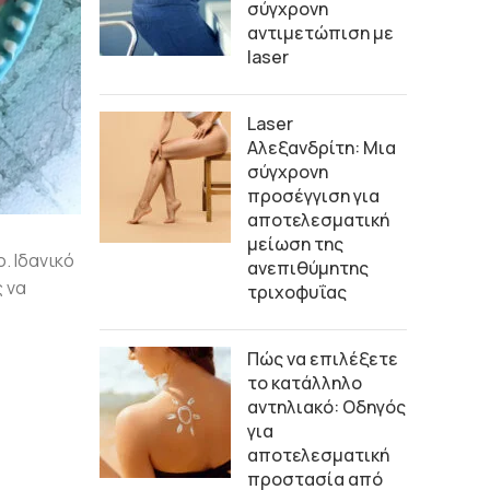
σύγχρονη
αντιμετώπιση με
laser
Laser
Αλεξανδρίτη: Μια
σύγχρονη
προσέγγιση για
αποτελεσματική
μείωση της
. Ιδανικό
ανεπιθύμητης
ς να
τριχοφυΐας
Πώς να επιλέξετε
το κατάλληλο
αντηλιακό: Οδηγός
για
αποτελεσματική
προστασία από