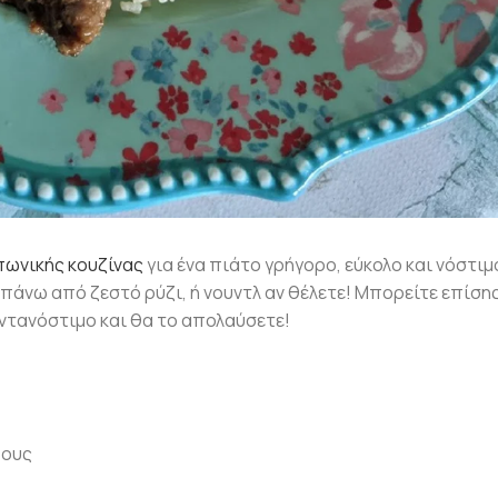
πωνικής κουζίνας
για ένα πιάτο γρήγορο, εύκολο και νόστιμο
 πάνω από ζεστό ρύζι, ή νουντλ αν θέλετε! Μπορείτε επίση
εντανόστιμο και θα το απολαύσετε!
βους