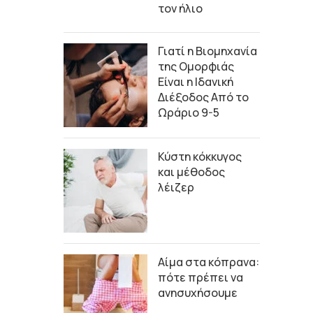
τον ήλιο
Γιατί η Βιομηχανία
της Ομορφιάς
Είναι η Ιδανική
Διέξοδος Από το
Ωράριο 9-5
Κύστη κόκκυγος
και μέθοδος
λέιζερ
Αίμα στα κόπρανα:
πότε πρέπει να
ανησυχήσουμε