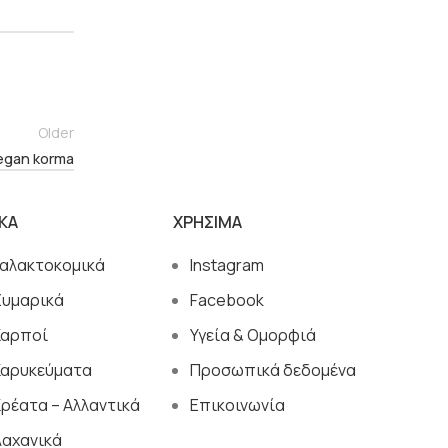
Older
egan korma
ΙΚΑ
ΧΡΗΣΙΜΑ
Γαλακτοκομικά
Instagram
Ζυμαρικά
Facebook
Καρποί
Υγεία & Ομορφιά
Καρυκεύματα
Προσωπικά δεδομένα
ρέατα – Αλλαντικά
Επικοινωνία
Λαχανικά