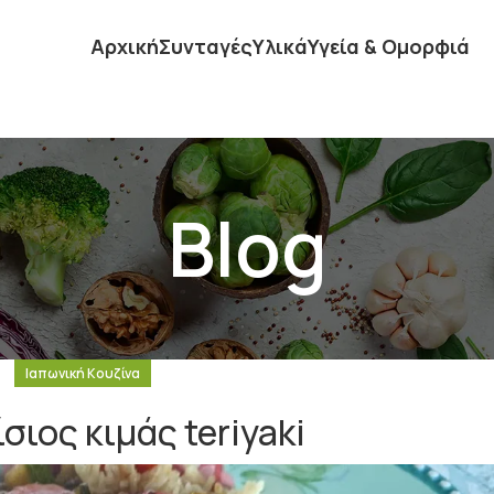
Αρχική
Συνταγές
Υλικά
Υγεία & Ομορφιά
Blog
Ιαπωνική Κουζίνα
ιος κιμάς teriyaki