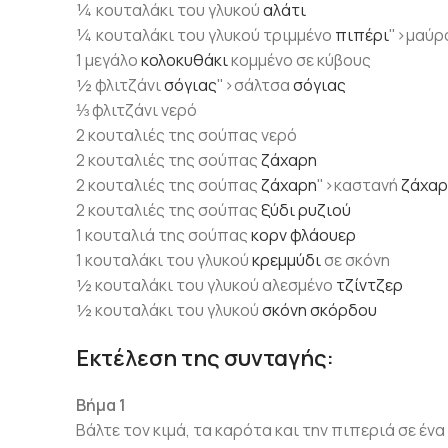
¼ κουταλάκι του γλυκού
αλάτι
¼ κουταλάκι του γλυκού τριμμένο
πιπέρι
">μαύρ
1 μεγάλο
κολοκυθάκι
κομμένο σε κύβους
½ φλιτζάνι
σόγιας
">σάλτσα
σόγιας
⅓ φλιτζάνι νερό
2 κουταλιές της σούπας νερό
2 κουταλιές της σούπας
ζάχαρη
2 κουταλιές της σούπας
ζάχαρη
">καστανή
ζάχαρ
2 κουταλιές της σούπας
ξύδι ρυζιού
1 κουταλιά της σούπας
κορν φλάουερ
1 κουταλάκι του γλυκού
κρεμμύδι
σε σκόνη
½ κουταλάκι του γλυκού αλεσμένο
τζίντζερ
½ κουταλάκι του γλυκού
σκόνη σκόρδου
Εκτέλεση της συνταγής:
Βήμα 1
Βάλτε τον κιμά, τα καρότα και την πιπεριά σε έν