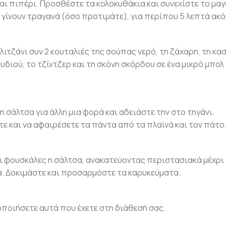
αι πιπέρι. Προσθέστε τα κολοκυθάκια και συνεχίστε το μα
να γίνουν τραγανά (όσο προτιμάτε), για περίπου 5 λεπτά ακό
φλιτζάνι συν 2 κουταλιές της σούπας νερό, τη ζάχαρη, τη κα
υδιού, το τζίντζερ και τη σκόνη σκόρδου σε ένα μικρό μπολ 
η σάλτσα για άλλη μια φορά και αδειάστε την στο τηγάνι.
ε και να αφαιρέσετε τα πάντα από τα πλαϊνά και τον πάτο
ει φουσκάλες η σάλτσα, ανακατεύοντας περιστασιακά μέχρι 
τιά. Δοκιμάστε και προσαρμόστε τα καρυκεύματα.
οποιήσετε αυτά που έχετε στη διάθεσή σας.