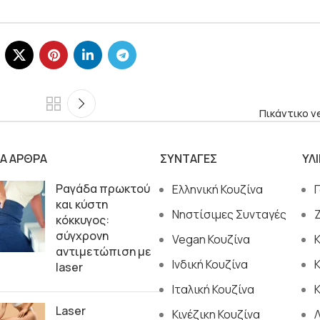
Πικάντικο v
ΙΑ ΑΡΘΡΑ
ΣΥΝΤΑΓΕΣ
ΥΛ
Ραγάδα πρωκτού
Ελληνική Κουζίνα
και κύστη
Νηστίσιμες Συνταγές
κόκκυγος:
σύγχρονη
Vegan Κουζίνα
αντιμετώπιση με
Ινδική Κουζίνα
laser
Ιταλική Κουζίνα
Κ
Laser
Κινέζικη Κουζίνα