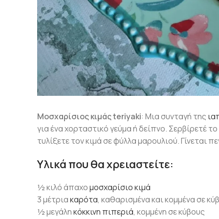
Μοσχαρίσιος κιμάς teriyaki
: Μια συνταγή της
ια
για ένα χορταστικό γεύμα ή δείπνο. Σερβίρετέ το
τυλίξετε τον κιμά σε φύλλα μαρουλιού. Γίνεται π
Υλικά που θα χρειαστείτε:
½ κιλό άπαχο
μοσχαρίσιο κιμά
3 μέτρια
καρότα
, καθαρισμένα και κομμένα σε κύ
½ μεγάλη
κόκκινη πιπεριά
, κομμένη σε κύβους