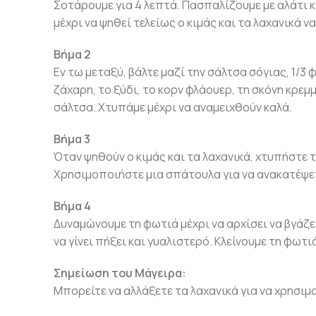
Σοτάρουμε για 4 λεπτά. Πασπαλίζουμε με αλάτι κ
μέχρι να ψηθεί τελείως ο κιμάς και τα λαχανικά 
Βήμα 2
Εν τω μεταξύ, βάλτε μαζί την σάλτσα σόγιας, 1/3 
ζάχαρη, το ξύδι, το κορν φλάουερ, τη σκόνη κρεμμ
σάλτσα. Χτυπάμε μέχρι να αναμειχθούν καλά.
Βήμα 3
Όταν ψηθούν ο κιμάς και τα λαχανικά, χτυπήστε τ
Χρησιμοποιήστε μια σπάτουλα για να ανακατέψετ
Βήμα 4
Δυναμώνουμε τη φωτιά μέχρι να αρχίσει να βγάζ
να γίνει πήξει και γυαλιστερό. Κλείνουμε τη φω
Σημείωση του Μάγειρα:
Μπορείτε να αλλάξετε τα λαχανικά για να χρησιμ