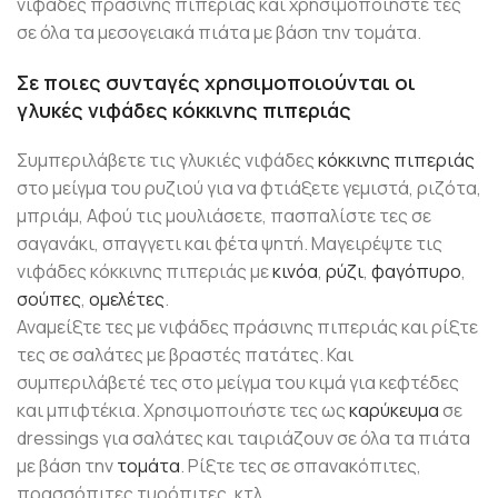
νιφάδες πράσινης πιπεριάς και χρησιμοποιήστε τες
σε όλα τα μεσογειακά πιάτα με βάση την τομάτα.
Σε ποιες συνταγές χρησιμοποιούνται οι
γλυκές νιφάδες κόκκινης πιπεριάς
Συμπεριλάβετε τις γλυκιές νιφάδες
κόκκινης πιπεριάς
στο μείγμα του ρυζιού για να φτιάξετε γεμιστά, ριζότα,
μπριάμ, Αφού τις μουλιάσετε, πασπαλίστε τες σε
σαγανάκι, σπαγγετι και φέτα ψητή. Μαγειρέψτε τις
νιφάδες κόκκινης πιπεριάς με
κινόα
,
ρύζι
,
φαγόπυρο
,
σούπες
,
ομελέτες
.
Αναμείξτε τες με νιφάδες πράσινης πιπεριάς και ρίξτε
τες σε σαλάτες με βραστές πατάτες. Και
συμπεριλάβετέ τες στο μείγμα του κιμά για κεφτέδες
και μπιφτέκια. Χρησιμοποιήστε τες ως
καρύκευμα
σε
dressings για σαλάτες και ταιριάζουν σε όλα τα πιάτα
με βάση την
τομάτα
. Ρίξτε τες σε σπανακόπιτες,
πρασσόπιτες τυρόπιτες, κτλ