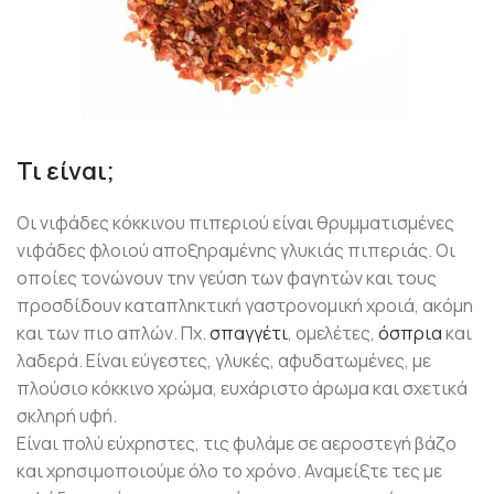
Τι είναι;
Οι νιφάδες κόκκινου πιπεριού είναι θρυμματισμένες
νιφάδες φλοιού αποξηραμένης γλυκιάς πιπεριάς. Οι
οποίες τονώνουν την γεύση των φαγητών και τους
προσδίδουν καταπληκτική γαστρονομική χροιά, ακόμη
και των πιο απλών. Πχ.
σπαγγέτι
, ομελέτες,
όσπρια
και
λαδερά. Είναι εύγεστες, γλυκές, αφυδατωμένες, με
πλούσιο κόκκινο χρώμα, ευχάριστο άρωμα και σχετικά
σκληρή υφή.
Είναι πολύ εύχρηστες, τις φυλάμε σε αεροστεγή βάζο
και χρησιμοποιούμε όλο το χρόνο. Αναμείξτε τες με