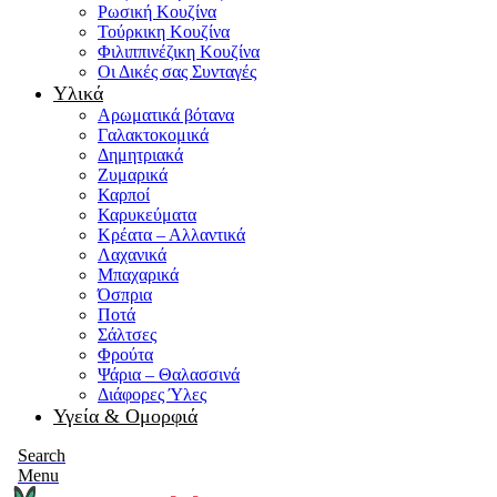
Ρωσική Κουζίνα
Τούρκικη Κουζίνα
Φιλιππινέζικη Κουζίνα
Οι Δικές σας Συνταγές
Υλικά
Αρωματικά βότανα
Γαλακτοκομικά
Δημητριακά
Ζυμαρικά
Καρποί
Καρυκεύματα
Κρέατα – Αλλαντικά
Λαχανικά
Μπαχαρικά
Όσπρια
Ποτά
Σάλτσες
Φρούτα
Ψάρια – Θαλασσινά
Διάφορες Ύλες
Υγεία & Ομορφιά
Search
Menu