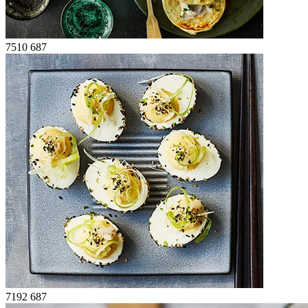
7510
687
7192
687