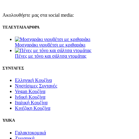
Ακολουθήστε μας στα social media:
ΤΕΛΕΥΤΑΙΑ ΑΡΘΡΑ
Μοσχαράκι γιουβέτσι με κριθαράκι
Πένες με τόνο και σάλτσα ντομάτας
ΣΥΝΤΑΓΕΣ
Ελληνική Κουζίνα
Νηστίσιμες Συνταγές
Vegan Κουζίνα
Ινδική Κουζίνα
Ιταλική Κουζίνα
Κινέζικη Κουζίνα
ΥΛΙΚΑ
Γαλακτοκομικά
Ζυμαρικά