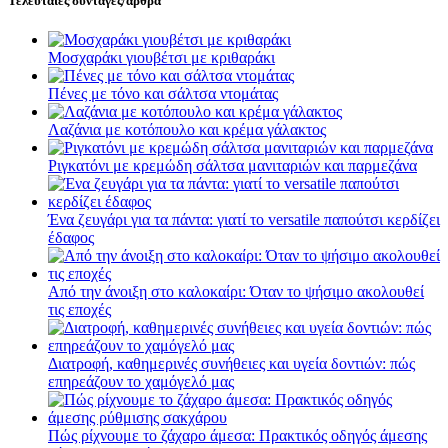
Τελευταιες συνταγες/αρθρα
Μοσχαράκι γιουβέτσι με κριθαράκι
Πένες με τόνο και σάλτσα ντομάτας
Λαζάνια με κοτόπουλο και κρέμα γάλακτος
Ριγκατόνι με κρεμώδη σάλτσα μανιταριών και παρμεζάνα
Ένα ζευγάρι για τα πάντα: γιατί το versatile παπούτσι κερδίζει
έδαφος
Από την άνοιξη στο καλοκαίρι: Όταν το ψήσιμο ακολουθεί
τις εποχές
Διατροφή, καθημερινές συνήθειες και υγεία δοντιών: πώς
επηρεάζουν το χαμόγελό μας
Πώς ρίχνουμε το ζάχαρο άμεσα: Πρακτικός οδηγός άμεσης