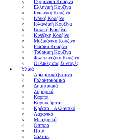
Γερμανική Κουζίνα
Ελληνική Κουζίνα
Ιαπωνική Κουζίνα
Ινδική Κουζίνα
Ιρλανδική Κουζίνα
Ιταλική Κουζίνα
Κινέζικη Κουζίνα
Μεξικάνικη Κουζίνα
Ρωσική Κουζίνα
Τούρκικη Κουζίνα
Φιλιππινέζικη Κουζίνα
Οι Δικές σας Συνταγές
Υλικά
Αρωματικά βότανα
Γαλακτοκομικά
Δημητριακά
Ζυμαρικά
Καρποί
Καρυκεύματα
Κρέατα – Αλλαντικά
Λαχανικά
Μπαχαρικά
Όσπρια
Ποτά
Σάλτσες