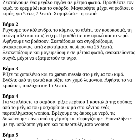
Ζεσταίνουμε ένα μεγάλο τηγάνι σε μέτρια φωτιά. Προσθέστε τον
κιμά, το κρεμμύδι και το σκόρδο. Μαγειρέψτε μέχρι να ροδίσει ο
κιμάς, για 5 έως 7 λεπτά. Χαμηλώστε τη φωτιά.
Βήμα 2
Ρίχνουμε τον κόλιανδρο, το κύμινο, το αλάτι, τον κουρκουμά, τη
σκόνη τσίλι και το τζίντζερ. Προσθέστε τον αρακά και το νερό.
Αφήνουμε να βράσουν. Σκεπάζουμε και σιγοβράζουμε,
ανακατεύοντας κατά διαστήματα, περίπου για 25 λεπτά.
Ξεσκεπάζουμε και μαγειρεύουμε σε μέτρια φωτιά, ανακατεύοντας
συχνά, μέχρι να εξατμιστούν τα υγρά.
Βήμα 3
Ρίξτε τα χαπαλένιο και το garam masala στο μείγμα του κιμά.
Βγάλτε από τη φωτιά και ρίξτε τον χυμό λεμονιού. Αφήστε το να
κρυώσει, τουλάχιστον 15 λεπτά.
Βήμα 4
Για να πλάσετε τα σαμόσα, ρίξτε περίπου 1 κουταλιά της σούπας
από το μείγμα του μοσχαρίσιου κιμά στο κέντρο ενός
περιτυλίγματος wonton. Βρέχουμε τις άκρες με νερό, τις
διπλώνουμε πάνω από τη γέμιση και σφραγίζουμε. Επαναλάβετε
με την υπόλοιπη γέμιση και τα περιτυλίγματα wonton.
Βήμα 5