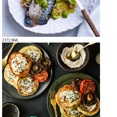
2372
868