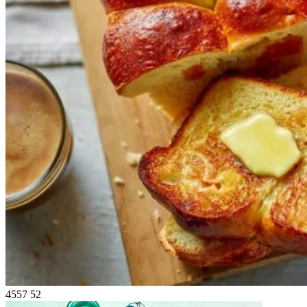
4557
52