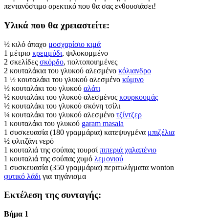
πεντανόστιμο ορεκτικό που θα σας ενθουσιάσει!
Υλικά που θα χρειαστείτε:
½ κιλό άπαχο
μοσχαρίσιο κιμά
1 μέτριο
κρεμμύδι
, ψιλοκομμένο
2 σκελίδες
σκόρδο
, πολτοποιημένες
2 κουταλάκια του γλυκού αλεσμένο
κόλιανδρο
1 ½ κουταλάκι του γλυκού αλεσμένο
κύμινο
½ κουταλάκι του γλυκού
αλάτι
½ κουταλάκι του γλυκού αλεσμένος
κουρκουμάς
½ κουταλάκι του γλυκού σκόνη τσίλι
¼ κουταλάκι του γλυκού αλεσμένο
τζίντζερ
1 κουταλάκι του γλυκού
garam masala
1 συσκευασία (180 γραμμάρια) κατεψυγμένα
μπιζέλια
½ φλιτζάνι νερό
1 κουταλιά της σούπας τουρσί
πιπεριά χαλαπένιο
1 κουταλιά της σούπας χυμό
λεμονιού
1 συσκευασία (350 γραμμάρια) περιτυλίγματα wonton
φυτικό λάδι
για τηγάνισμα
Εκτέλεση της συνταγής:
Βήμα 1