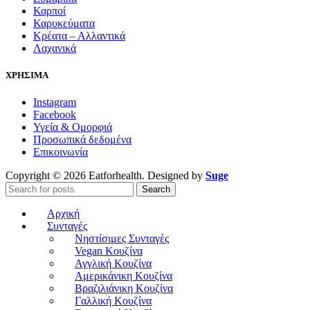
Καρποί
Καρυκεύματα
Κρέατα – Αλλαντικά
Λαχανικά
ΧΡΗΣΙΜΑ
Instagram
Facebook
Υγεία & Ομορφιά
Προσωπικά δεδομένα
Επικοινωνία
Copyright © 2026 Eatforhealth. Designed by
Suge
Search
Αρχική
Συνταγές
Νηστίσιμες Συνταγές
Vegan Κουζίνα
Αγγλική Κουζίνα
Αμερικάνικη Κουζίνα
Βραζιλιάνικη Κουζίνα
Γαλλική Κουζίνα