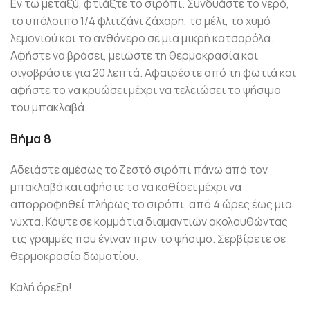
Εν τω μεταξύ, φτιάξτε το σιρόπι. Συνδυάστε το νερό,
το υπόλοιπο 1/4 φλιτζάνι ζάχαρη, το μέλι, το χυμό
λεμονιού και το ανθόνερο σε μια μικρή κατσαρόλα.
Αφήστε να βράσει, μειώστε τη θερμοκρασία και
σιγοβράστε για 20 λεπτά. Αφαιρέστε από τη φωτιά και
αφήστε το να κρυώσει μέχρι να τελειώσει το ψήσιμο
του μπακλαβά.
Βήμα 8
Αδειάστε αμέσως το ζεστό σιρόπι πάνω από τον
μπακλαβά και αφήστε το να καθίσει μέχρι να
απορροφηθεί πλήρως το σιρόπι, από 4 ώρες έως μια
νύχτα. Κόψτε σε κομμάτια διαμαντιών ακολουθώντας
τις γραμμές που έγιναν πριν το ψήσιμο. Σερβίρετε σε
θερμοκρασία δωματίου.
Καλή όρεξη!