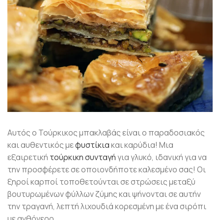
Αυτός ο Τούρκικος μπακλαβάς είναι ο παραδοσιακός
και αυθεντικός με
φυστίκια
και καρύδια! Μια
εξαιρετική
τούρκικη συνταγή
για γλυκό, ιδανική για να
την προσφέρετε σε οποιονδήποτε καλεσμένο σας! Οι
ξηροί καρποί τοποθετούνται σε στρώσεις μεταξύ
βουτυρωμένων φύλλων ζύμης και ψήνονται σε αυτήν
την τραγανή, λεπτή λιχουδιά κορεσμένη με ένα σιρόπι
με ανθόνερο.