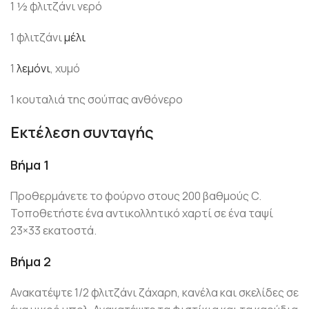
1 ½ φλιτζάνι νερό
1 φλιτζάνι
μέλι
1
λεμόνι
, χυμό
1 κουταλιά της σούπας ανθόνερο
Εκτέλεση συνταγής
Βήμα 1
Προθερμάνετε το φούρνο στους 200 βαθμούς C.
Τοποθετήστε ένα αντικολλητικό χαρτί σε ένα ταψί
23×33 εκατοστά.
Βήμα 2
Ανακατέψτε 1/2 φλιτζάνι ζάχαρη, κανέλα και σκελίδες σε