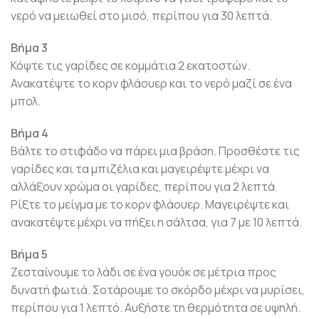
νερό να μειωθεί στο μισό, περίπου για 30 λεπτά.
Βήμα 3
Κόψτε τις γαρίδες σε κομμάτια 2 εκατοστών.
Ανακατέψτε το κορν φλάουερ και το νερό μαζί σε ένα
μπολ.
Βήμα 4
Βάλτε το στιφάδο να πάρει μια βράση. Προσθέστε τις
γαρίδες και τα μπιζέλια και μαγειρέψτε μέχρι να
αλλάξουν χρώμα οι γαρίδες, περίπου για 2 λεπτά.
Ρίξτε το μείγμα με το κορν φλάουερ. Μαγειρέψτε και
ανακατέψτε μέχρι να πήξει η σάλτσα, για 7 με 10 λεπτά.
Βήμα 5
Ζεσταίνουμε το λάδι σε ένα γουόκ σε μέτρια προς
δυνατή φωτιά. Σοτάρουμε το σκόρδο μέχρι να μυρίσει,
περίπου για 1 λεπτό. Αυξήστε τη θερμότητα σε υψηλή.