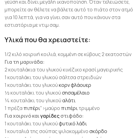
γεύση και δίνει μεγάλη ικανοποίηση. Όταν τελειώσετε,
μπορείτε αν θέλετε να βάλετε αυτό το πιάτο στον ατμό
για 10 λεπτά, για να γίνει σαν αυτό που κάνουν στα
εστιατόρια με ντιμ σαμ.
Υλικά που θα χρειαστείτε:
1/2 κιλό χοιρινή κοιλιά, κομμένη σε κύβους 2 εκατοστών
Για τη μαρινάδα:
2 κουταλάκια του γλυκού κινέζικο κρασί μαγειρικής
1 κουταλάκι του γλυκού σάλτσα στρειδιών
1 κουταλάκι του γλυκού
κορν φλάουερ
½ κουταλάκι του γλυκού
σησαμέλαιο
¼ κουταλάκι του γλυκού
αλάτι
1 πρέζα
πιπέρι
">μαύρο
πιπέρι
τριμμένο
Για χοιρινό και
γαρίδες
στιφάδο:
1 κουταλάκι του γλυκού
φυτικό λάδι
1 κουταλιά της σούπας ψιλοκομμένο
σκόρδο