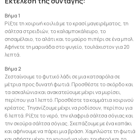
Εκτέλεση της συνταγής:
Βήμα 1
Ρίξτε τη χοιρινή κοιλιά με το κρασί μαγειρέματος, τη
σάλτσα στρειδιών, το καλαμποκάλευρο, το
σησαμέλαιο, το αλάτι και το μαύρο πιπέρι σε ένα μπολ.
Αφήνετε τη μαρινάδα στο ψυγείο, τουλάχιστον για 20
λεπτά.
Βήμα 2
Ζεσταίνουμε το φυτικό λάδι σε μια κατσαρόλα σε
μέτρια προς δυνατή φωτιά. Προσθέστε το σκόρδο και
τα ασκαλώνια και ανακατεύουμε μέχρι να μυρίσει,
περίπου για 1 λεπτό. Προσθέστε τα κομμάτια χοιρινού
κρέατος. Τηγανίζουμε μέχρι να ροδίσουν, περίπου για
6 λεπτά. Ρίξτε το νερό, την ελαφριά σάλτσα σόγιας και
την σκούρα σάλτσα σόγιας. Σκεπάζουμε με ένα καπάκι
και αφήνουμε να πάρει μια βράση. Χαμηλώστε τη φωτιά
και αφήστε μέχρι το χοιρινό να γίνει τρυφερό και το