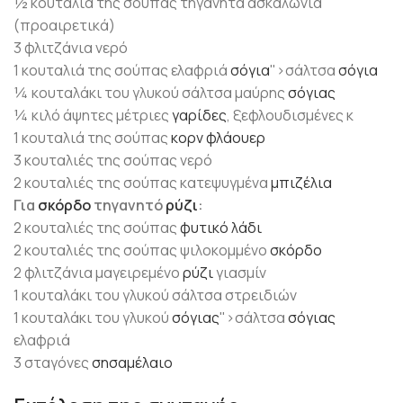
½ κουταλιά της σούπας τηγανητά ασκαλώνια
(προαιρετικά)
3 φλιτζάνια νερό
1 κουταλιά της σούπας ελαφριά
σόγια
">σάλτσα
σόγια
¼ κουταλάκι του γλυκού σάλτσα μαύρης
σόγιας
¼ κιλό άψητες μέτριες
γαρίδες
, ξεφλουδισμένες κ
1 κουταλιά της σούπας
κορν φλάουερ
3 κουταλιές της σούπας νερό
2 κουταλιές της σούπας κατεψυγμένα
μπιζέλια
Για
σκόρδο
τηγανητό
ρύζι
:
2 κουταλιές της σούπας
φυτικό λάδι
2 κουταλιές της σούπας ψιλοκομμένο
σκόρδο
2 φλιτζάνια μαγειρεμένο
ρύζι
γιασμίν
1 κουταλάκι του γλυκού σάλτσα στρειδιών
1 κουταλάκι του γλυκού
σόγιας
">σάλτσα
σόγιας
ελαφριά
3 σταγόνες
σησαμέλαιο