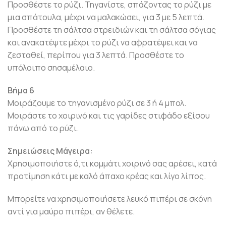
Προσθέστε το ρύζι. Τηγανίστε, σπάζοντας το ρύζι με
μια σπάτουλα, μέχρι να μαλακώσει, για 3 με 5 λεπτά.
Προσθέστε τη σάλτσα στρειδιών και τη σάλτσα σόγιας
και ανακατέψτε μέχρι το ρύζι να αφρατέψει και να
ζεσταθεί, περίπου για 3 λεπτά. Προσθέστε το
υπόλοιπο σησαμέλαιο.
Βήμα 6
Μοιράζουμε το τηγανισμένο ρύζι σε 3 ή 4 μπολ.
Μοιράστε το χοιρινό και τις γαρίδες στιφάδο εξίσου
πάνω από το ρύζι.
Σημειώσεις Μάγειρα:
Χρησιμοποιήστε ό,τι κομμάτι χοιρινό σας αρέσει, κατά
προτίμηση κάτι με καλό άπαχο κρέας και λίγο λίπος.
Μπορείτε να χρησιμοποιήσετε λευκό πιπέρι σε σκόνη
αντί για μαύρο πιπέρι, αν θέλετε.