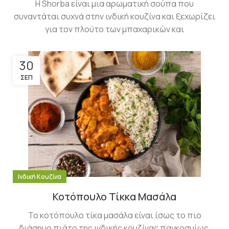
Η Shorba είναι μια αρωματική σούπα που
συναντάται συχνά στην ινδική κουζίνα και ξεχωρίζει
για τον πλούτο των μπαχαρικών και
30
ΣΕΠ
Ινδική Κουζίνα
Κοτόπουλο Τίκκα Μασάλα
Το κοτόπουλο τίκα μασάλα είναι ίσως το πιο
διάσημο πιάτο της ινδικής κουζίνας παγκοσμίως.