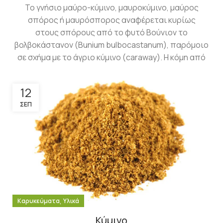
Το γνήσιο μαύρο-κύμινο, μαυροκύμινο, μαύρος
σπόρος ή μαυρόσπορος αναφέρεται κυρίως
στους σπόρους από το φυτό Βούνιον το
βολβοκάστανον (Bunium bulbocastanum), παρόμοιο
σε σχήμα με το άγριο κύμινο (caraway). Η κόμη από
12
ΣΕΠ
,
Καρυκεύματα
Υλικά
Κύμινο