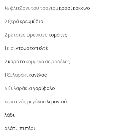
½ φλιτζάνι του τσαγιού
κρασί κόκκινο
2 ξερά
κρεμμύδια
2 μέτριες φρέσκιες
τομάτες
1 κ.σ.
ντοματοπελτέ
2
καρότο
κομμένα σε ροδέλες
1 ξυλαράκι
κανέλας
4 ξυλαράκια
γαρίφαλο
χυμό ενός μεγάλου
λεμονιού
λάδι
αλάτι
,
πιπέρι