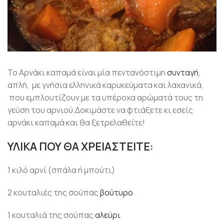
Το Αρνάκι καπαμά είναι μία πεντανόστιμη
συνταγή
,
απλή,
με γνήσια ελληνικά καρυκεύματα και λαχανικά,
που εμπλουτίζουν με τα υπέροχα αρώματά τους τη
γεύση του αρνιού.Δοκιμάστε να φτιάξετε κι εσείς
αρνάκι καπαμά και θα ξετρελαθείτε!
ΥΛΙΚΑ ΠΟΥ ΘΑ ΧΡΕΙΑΣΤΕΙΤΕ:
1 κιλό αρνί (σπάλα ή μπούτι)
2 κουταλιές της σούπας
βούτυρο
1 κουταλιά της σούπας
αλεύρι