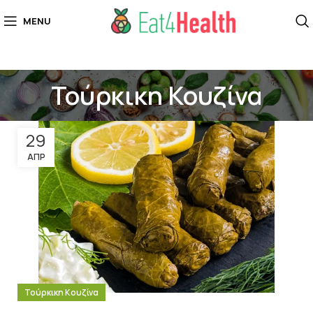
MENU
Τούρκικη Κουζίνα
29
ΑΠΡ
Τούρκικη Κουζίνα