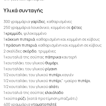
Υλικά συνταγής
300 γραμμάρια
γαρίδες
, καθαρισμένες
250 γραμμάρια λουκάνικο, κομμένο σε
φέτες
1
κρεμμύδι
, ψιλοκομμένο
1
κόκκινη πιπεριά
, καθαρισμένη και κομμένη σε κύβους
1
πράσινη πιπεριά
, καθαρισμένη και κομμένη σε κύβους
2 σκελίδες
σκόρδο
, τριμμένες
1 κουταλιά της σούπας
πάπρικα
καυτερή
1 κουταλάκι του γλυκού
θυμάρι
1 κουταλάκι του γλυκού
ρίγανη
1/2 κουταλάκι του γλυκού
πιπέρι
καγιέν
1/2 κουταλάκι του γλυκού
πιπέρι
">μαύρο
πιπέρι
1/2 κουταλάκι του γλυκού
αλάτι
1 κουταλιά της σούπας
ελαιόλαδο
1 κούπα
ρύζι
(κατά προτίμηση μπαζμάτι)
400 γραμμάρια
ντοματοπελτέ