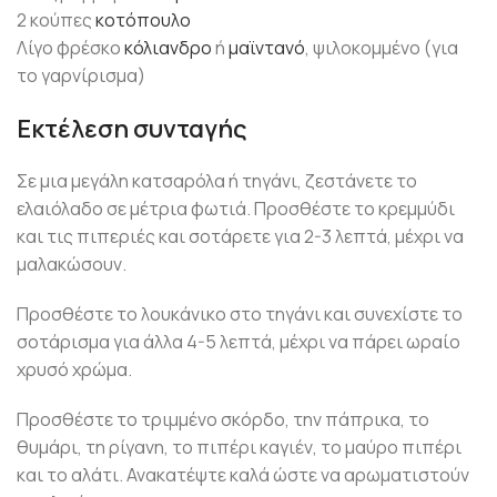
2 κούπες
κοτόπουλο
Λίγο φρέσκο
κόλιανδρο
ή
μαϊντανό
, ψιλοκομμένο (για
το γαρνίρισμα)
Εκτέλεση συνταγής
Σε μια μεγάλη κατσαρόλα ή τηγάνι, ζεστάνετε το
ελαιόλαδο σε μέτρια φωτιά. Προσθέστε το κρεμμύδι
και τις πιπεριές και σοτάρετε για 2-3 λεπτά, μέχρι να
μαλακώσουν.
Προσθέστε το λουκάνικο στο τηγάνι και συνεχίστε το
σοτάρισμα για άλλα 4-5 λεπτά, μέχρι να πάρει ωραίο
χρυσό χρώμα.
Προσθέστε το τριμμένο σκόρδο, την πάπρικα, το
θυμάρι, τη ρίγανη, το πιπέρι καγιέν, το μαύρο πιπέρι
και το αλάτι. Ανακατέψτε καλά ώστε να αρωματιστούν