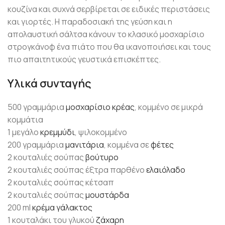
κουζίνα και συχνά σερβίρεται σε ειδικές περιστάσεις
και γιορτές. Η παραδοσιακή της γεύση και η
απολαυστική σάλτσα κάνουν το κλασικό μοσχαρίσιο
στρογκάνοφ ένα πιάτο που θα ικανοποιήσει και τους
πιο απαιτητικούς γευστικά επισκέπτες.
Υλικά συνταγής
500 γραμμάρια
μοσχαρίσιο κρέας
, κομμένο σε μικρά
κομμάτια
1 μεγάλο
κρεμμύδι
, ψιλοκομμένο
200 γραμμάρια
μανιτάρια
, κομμένα σε
φέτες
2 κουταλιές σούπας
βούτυρο
2 κουταλιές σούπας έξτρα παρθένο
ελαιόλαδο
2 κουταλιές σούπας κέτσαπ
2 κουταλιές σούπας
μουστάρδα
200 ml
κρέμα γάλακτος
1 κουταλάκι του γλυκού
ζάχαρη