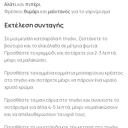
Αλάτι
και
πιπέρι
Φρέσκοι
θυμάρι
και
μαϊντανός
για το γαρνίρισμα
Εκτέλεση συνταγής
Σε μια μεγάλη κατσαρόλα ή τηγάνι, ζεστάνετε το
βούτυρο και το ελαιόλαδο σε μέτρια φωτιά.
Προσθέστε το κρεμμύδι και σοτάρετε για 2-3 λεπτά,
μέχρι να μαλακώσει.
Προσθέστε τα κομμένα κομμάτια μοσχαρίσιου κρέατος
στο τηγάνι και σοτάρετε μέχρι να πάρουν ένα ωραίο
χρυσό χρώμα.
Προσθέστε τα μανιτάρια στο τηγάνι και συνεχίστε το
σοτάρισμα για άλλα 4-5 λεπτά, μέχρι να μαλακώσουν
και να απελευθερώσουν τα υγρά τους.
Προσθέστε τη μουστάρδα και την κετσαπ στο τηγάνι