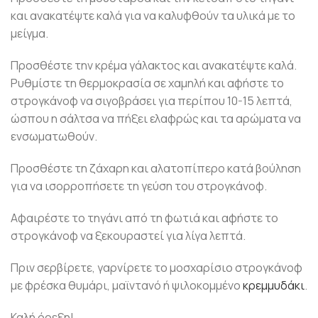
και ανακατέψτε καλά για να καλυφθούν τα υλικά με το
μείγμα.
Προσθέστε την κρέμα γάλακτος και ανακατέψτε καλά.
Ρυθμίστε τη θερμοκρασία σε χαμηλή και αφήστε το
στρογκάνοφ να σιγοβράσει για περίπου 10-15 λεπτά,
ώσπου η σάλτσα να πήξει ελαφρώς και τα αρώματα να
ενσωματωθούν.
Προσθέστε τη ζάχαρη και αλατοπίπερο κατά βούληση
για να ισορροπήσετε τη γεύση του στρογκάνοφ.
Αφαιρέστε το τηγάνι από τη φωτιά και αφήστε το
στρογκάνοφ να ξεκουραστεί για λίγα λεπτά.
Πριν σερβίρετε, γαρνίρετε το μοσχαρίσιο στρογκάνοφ
με φρέσκα θυμάρι, μαϊντανό ή ψιλοκομμένο
κρεμμυδάκι
.
Καλή όρεξη!