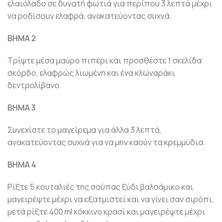
ελαιόλαδο σε δυνατή φωτιά για περίπου 3 λεπτά μέχρι
να ροδίσουν ελαφρά, ανακατεύοντας συχνά.
ΒΗΜΑ 2
Τρίψτε μέσα μαύρο πιπέρι και προσθέστε 1 σκελίδα
σκόρδο, ελαφρώς λιωμένη και ένα κλωναράκι
δεντρολίβανο.
ΒΗΜΑ 3
Συνεχίστε το μαγείρεμα για άλλα 3 λεπτά,
ανακατεύοντας συχνά για να μην καούν τα κρεμμύδια.
ΒΗΜΑ 4
Ρίξτε 5 κουταλιές της σούπας ξύδι βαλσάμικο και
μαγειρέψτε μέχρι να εξατμιστεί και να γίνει σαν σιρόπι,
μετά ρίξτε 400 ml κόκκινο κρασί και μαγειρέψτε μέχρι