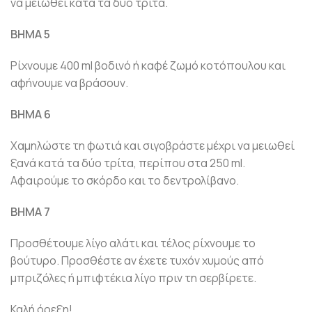
να μειωθεί κατά τα δύο τρίτα.
ΒΗΜΑ 5
Ρίχνουμε 400 ml βοδινό ή καφέ ζωμό κοτόπουλου και
αφήνουμε να βράσουν.
ΒΗΜΑ 6
Χαμηλώστε τη φωτιά και σιγοβράστε μέχρι να μειωθεί
ξανά κατά τα δύο τρίτα, περίπου στα 250 ml.
Αφαιρούμε το σκόρδο και το δεντρολίβανο.
ΒΗΜΑ 7
Προσθέτουμε λίγο αλάτι και τέλος ρίχνουμε το
βούτυρο. Προσθέστε αν έχετε τυχόν χυμούς από
μπριζόλες ή μπιφτέκια λίγο πριν τη σερβίρετε.
Καλή όρεξη!