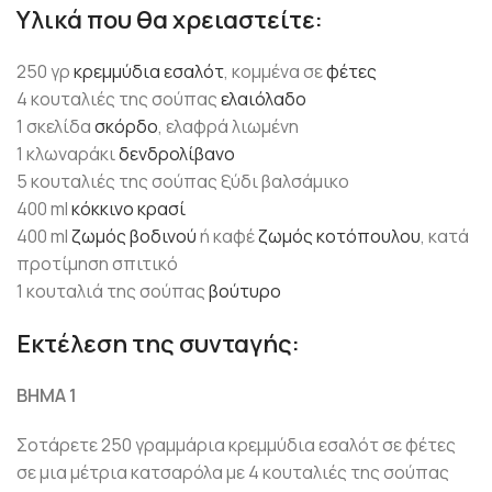
Υλικά που θα χρειαστείτε:
250 γρ
κρεμμύδια εσαλότ
, κομμένα σε
φέτες
4 κουταλιές της σούπας
ελαιόλαδο
1 σκελίδα
σκόρδο
, ελαφρά λιωμένη
1 κλωναράκι
δενδρολίβανο
5 κουταλιές της σούπας ξύδι βαλσάμικο
400 ml
κόκκινο κρασί
400 ml
ζωμός βοδινού
ή καφέ
ζωμός κοτόπουλου
, κατά
προτίμηση σπιτικό
1 κουταλιά της σούπας
βούτυρο
Εκτέλεση της συνταγής:
ΒΗΜΑ 1
Σοτάρετε 250 γραμμάρια κρεμμύδια εσαλότ σε φέτες
σε μια μέτρια κατσαρόλα με 4 κουταλιές της σούπας