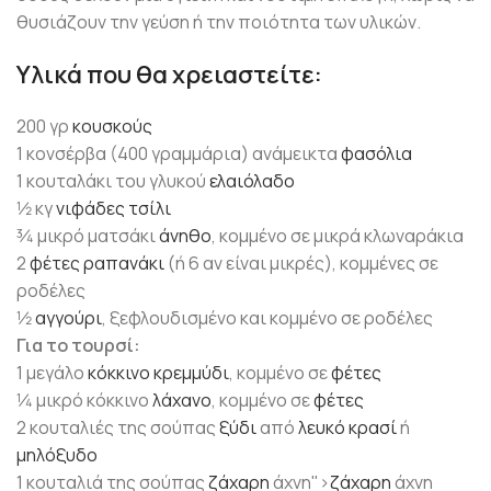
θυσιάζουν την γεύση ή την ποιότητα των υλικών.
Υλικά που θα χρειαστείτε:
200 γρ
κουσκούς
1 κονσέρβα (400 γραμμάρια) ανάμεικτα
φασόλια
1 κουταλάκι του γλυκού
ελαιόλαδο
1⁄2 κγ
νιφάδες τσίλι
3⁄4 μικρό ματσάκι
άνηθο
, κομμένο σε μικρά κλωναράκια
2
φέτες
ραπανάκι
(ή 6 αν είναι μικρές), κομμένες σε
ροδέλες
1⁄2
αγγούρι
, ξεφλουδισμένο και κομμένο σε ροδέλες
Για το τουρσί:
1 μεγάλο
κόκκινο κρεμμύδι
, κομμένο σε
φέτες
1⁄4 μικρό κόκκινο
λάχανο
, κομμένο σε
φέτες
2 κουταλιές της σούπας
ξύδι
από
λευκό κρασί
ή
μηλόξυδο
1 κουταλιά της σούπας
ζάχαρη
άχνη">
ζάχαρη
άχνη