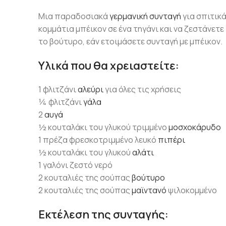
Μια παραδοσιακά
γερμανική συνταγή
για σπιτικ
κομμάτια μπέικον σε ένα τηγάνι και να ζεστάνετ
το βούτυρο, εάν ετοιμάσετε συνταγή με μπέικον.
Υλικά που θα χρειαστείτε:
1 φλιτζάνι
αλεύρι
για όλες τις χρήσεις
¼ φλιτζάνι
γάλα
2
αυγά
½ κουταλάκι του γλυκού τριμμένο
μοσχοκάρυδο
1 πρέζα φρεσκοτριμμένο λευκό
πιπέρι
½ κουταλάκι του γλυκού
αλάτι
1 γαλόνι ζεστό νερό
2 κουταλιές της σούπας
βούτυρο
2 κουταλιές της σούπας
μαϊντανό
ψιλοκομμένο
Εκτέλεση της συνταγής: