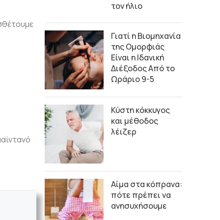
τον ήλιο
οσθέτουμε
Γιατί η Βιομηχανία
της Ομορφιάς
Είναι η Ιδανική
Διέξοδος Από το
Ωράριο 9-5
Κύστη κόκκυγος
και μέθοδος
λέιζερ
μαϊντανό
Αίμα στα κόπρανα:
πότε πρέπει να
ανησυχήσουμε