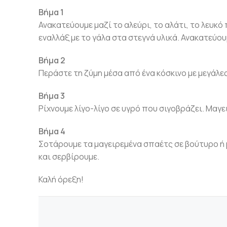
Βήμα 1
Ανακατεύουμε μαζί το αλεύρι, το αλάτι, το λευκ
εναλλάξ με το γάλα στα στεγνά υλικά. Ανακατεύο
Βήμα 2
Περάστε τη ζύμη μέσα από ένα κόσκινο με μεγάλες
Βήμα 3
Ρίχνουμε λίγο-λίγο σε υγρό που σιγοβράζει. Μαγε
Βήμα 4
Σοτάρουμε τα μαγειρεμένα σπαέτς σε βούτυρο ή
και σερβίρουμε.
Καλή όρεξη!