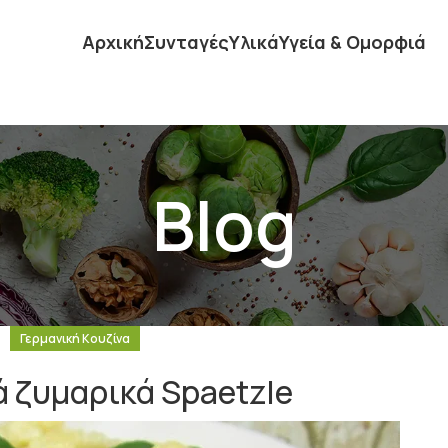
Αρχική
Συνταγές
Υλικά
Υγεία & Ομορφιά
Blog
Γερμανική Κουζίνα
ά ζυμαρικά Spaetzle