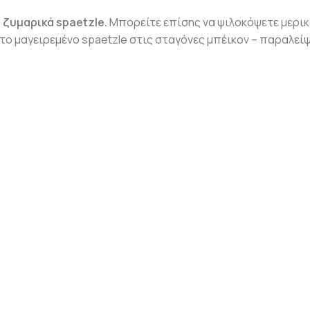
ά
ζυμαρικά spaetzle.
Μπορείτε επίσης να ψιλοκόψετε μερι
ε το μαγειρεμένο spaetzle στις σταγόνες μπέικον – παραλεί