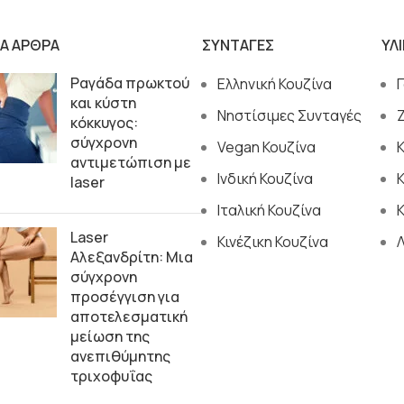
ΙΑ ΑΡΘΡΑ
ΣΥΝΤΑΓΕΣ
ΥΛ
Ραγάδα πρωκτού
Ελληνική Κουζίνα
και κύστη
Νηστίσιμες Συνταγές
κόκκυγος:
σύγχρονη
Vegan Κουζίνα
αντιμετώπιση με
Ινδική Κουζίνα
laser
Ιταλική Κουζίνα
Κ
Laser
Κινέζικη Κουζίνα
Αλεξανδρίτη: Μια
σύγχρονη
προσέγγιση για
αποτελεσματική
μείωση της
ανεπιθύμητης
τριχοφυΐας