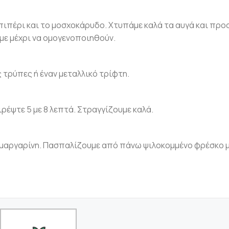
ό πιπέρι και το μοσχοκάρυδο. Χτυπάμε καλά τα αυγά και πρ
υμε μέχρι να ομογενοποιηθούν.
 τρύπες ή έναν μεταλλικό τρίφτη.
ιρέψτε 5 με 8 λεπτά. Στραγγίζουμε καλά.
 μαργαρίνη. Πασπαλίζουμε από πάνω ψιλοκομμένο φρέσκο 