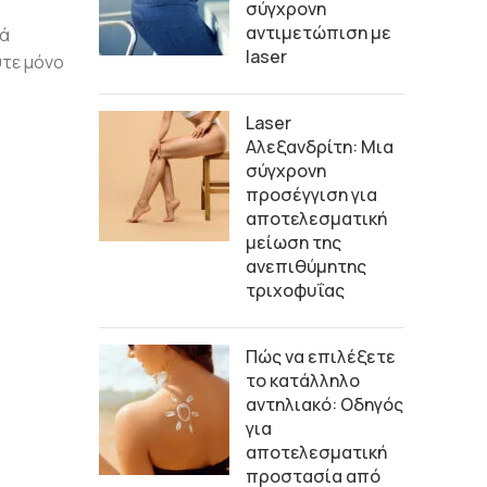
σύγχρονη
αντιμετώπιση με
κά
laser
ψτε μόνο
Laser
Αλεξανδρίτη: Μια
σύγχρονη
προσέγγιση για
αποτελεσματική
μείωση της
ανεπιθύμητης
τριχοφυΐας
Πώς να επιλέξετε
το κατάλληλο
αντηλιακό: Οδηγός
για
αποτελεσματική
προστασία από