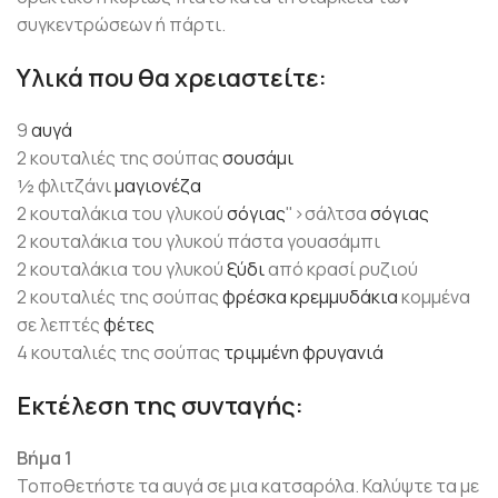
συγκεντρώσεων ή πάρτι.
Υλικά που θα χρειαστείτε:
9
αυγά
2 κουταλιές της σούπας
σουσάμι
½ φλιτζάνι
μαγιονέζα
2 κουταλάκια του γλυκού
σόγιας
">σάλτσα
σόγιας
2 κουταλάκια του γλυκού πάστα γουασάμπι
2 κουταλάκια του γλυκού
ξύδι
από κρασί ρυζιού
2 κουταλιές της σούπας
φρέσκα κρεμμυδάκια
κομμένα
σε λεπτές
φέτες
4 κουταλιές της σούπας
τριμμένη φρυγανιά
Εκτέλεση της συνταγής:
Βήμα 1
Τοποθετήστε τα αυγά σε μια κατσαρόλα. Καλύψτε τα με