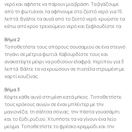
νερό και αφήστε να πάρουν μια βράση. Τα βγάζουμε
από τη φωτιά και τα αφήνουμε στο ζεστό νερό για 15
λεπτά. Βγάλτε τα αυγά από το ζεστό νερό, κρυώστε τα
κάτω από κρύο τρεχούμενο νερό και ξεφλουδίστε τα.
Βήμα 2
Τοποθετήστε τους σπόρους σουσαμιού σε ένα στεγνό
τηγάνι σε μέτρια φωτιά. Καβουρδίστε τους και
ανακατέψτε μέχρι να ροδίσουν ελαφρά, περίπου για 3
λεπτά. Βάλτε τα να κρυώσουν σε πιατέλα στρωμένη με
χαρτί κουζίνας.
Βήμα 3
Κόψτε κάθε αυγό στη μέση κατά μήκος. Τοποθετήστε
τους κρόκους αυγών σε έναν μπλέντερ με την
μαγιονέζα, τη σάλτσα σόγιας, την πάστα γουασάμπι
και το ξύδι ρυζιού. Χτυπήστε τα να γίνουν ένα λείο
μείγμα. Τοποθετήστε το φρέσκο κρεμμύδι και την