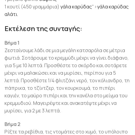
1 κουτί (450 γραμμάρια)
γάλα
καρύδας
">
γάλα
καρύδας
αλάτι
Εκτέλεση της συνταγής:
Βήμα 1
Ζεσταίνουμε λάδι σε μια μεγάλη κατσαρόλα σε μέτρια
φωτιά. Σοτάρουμε το κρεμμύδι μέχρι να γίνει διάφανο,
για 5 με 10 λεπτά. Προσθέστε το σκόρδο και σοτάρετε
μέχρι να μαλακώσει και να μυρίσει, περίπου για 5
λεπτά. Προσθέστε 1/4 φλιτζάνι νερό, τον κόλιανδρο, τη
πάπρικα, το τζίντζερ, τον κουρκουμά, το πιπέρι
καγιέν, το μαύρο πιπέρι και την κανέλα στο μείγμα του
κρεμμυδιού. Μαγειρέψτε και ανακατέψτε μέχρι να
μυρίσει, για 2 με 3 λεπτά.
Βήμα 2
Ρίξτε τα ρεβίθια, τις ντομάτες στο χυμό, το υπόλοιπο