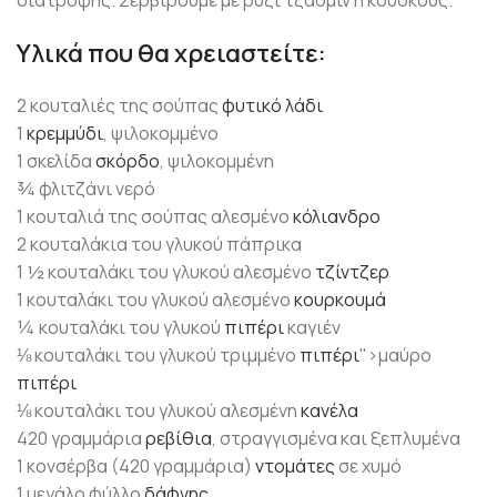
διατροφής. Σερβίρουμε με ρύζι τζασμίν ή κουσκούς.
Υλικά που θα χρειαστείτε:
2 κουταλιές της σούπας
φυτικό λάδι
1
κρεμμύδι
, ψιλοκομμένο
1 σκελίδα
σκόρδο
, ψιλοκομμένη
¾ φλιτζάνι νερό
1 κουταλιά της σούπας αλεσμένο
κόλιανδρο
2 κουταλάκια του γλυκού πάπρικα
1 ½ κουταλάκι του γλυκού αλεσμένο
τζίντζερ
1 κουταλάκι του γλυκού αλεσμένο
κουρκουμά
¼ κουταλάκι του γλυκού
πιπέρι
καγιέν
⅛ κουταλάκι του γλυκού τριμμένο
πιπέρι
">μαύρο
πιπέρι
⅛ κουταλάκι του γλυκού αλεσμένη
κανέλα
420 γραμμάρια
ρεβίθια
, στραγγισμένα και ξεπλυμένα
1 κονσέρβα (420 γραμμάρια)
ντομάτες
σε χυμό
1 μεγάλο φύλλο
δάφνης