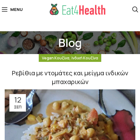
MENU
Blog
,
Vegan Κουζίνα
Ινδική Κουζίνα
Ρεβίθια με ντομάτες και μείγμα ινδικών
μπαχαρικών
12
ΣΕΠ