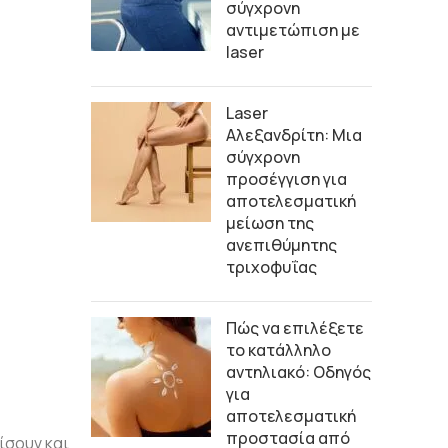
σύγχρονη
αντιμετώπιση με
laser
Laser
Αλεξανδρίτη: Μια
σύγχρονη
προσέγγιση για
αποτελεσματική
μείωση της
ανεπιθύμητης
τριχοφυΐας
Πώς να επιλέξετε
το κατάλληλο
αντηλιακό: Οδηγός
για
αποτελεσματική
προστασία από
ίσουν και