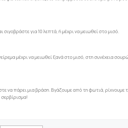
 σιγοβράστε για 10 λεπτά, ή μέχρι να μειωθεί στο μισό.
γείρεμα μέχρι να μειωθεί ξανά στο μισό, στη συνέχεια σουρ
στε να πάρει μια βράση. Βγάζουμε από τη φωτιά, ρίχνουμε 
 σερβίρισμα!