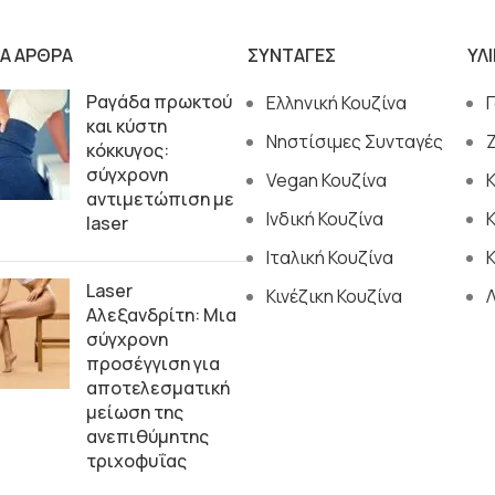
ΙΑ ΑΡΘΡΑ
ΣΥΝΤΑΓΕΣ
ΥΛ
Ραγάδα πρωκτού
Ελληνική Κουζίνα
και κύστη
Νηστίσιμες Συνταγές
κόκκυγος:
σύγχρονη
Vegan Κουζίνα
αντιμετώπιση με
Ινδική Κουζίνα
laser
Ιταλική Κουζίνα
Κ
Laser
Κινέζικη Κουζίνα
Αλεξανδρίτη: Μια
σύγχρονη
προσέγγιση για
αποτελεσματική
μείωση της
ανεπιθύμητης
τριχοφυΐας