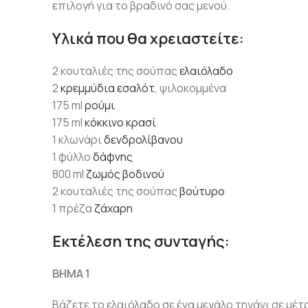
επιλογή για το βραδινό σας μενού.
Υλικά που θα χρειαστείτε:
2 κουταλιές της σούπας
ελαιόλαδο
2
κρεμμύδια εσαλότ
, ψιλοκομμένα
175 ml
ρούμι
175 ml
κόκκινο κρασί
1 κλωνάρι
δενδρολίβανου
1 φύλλο
δάφνης
800 ml
ζωμός βοδινού
2 κουταλιές της σούπας
βούτυρο
1 πρέζα
ζάχαρη
Εκτέλεση της συνταγής:
ΒΗΜΑ 1
Βάζετε το ελαιόλαδο σε ένα μεγάλο τηγάνι σε μέτ