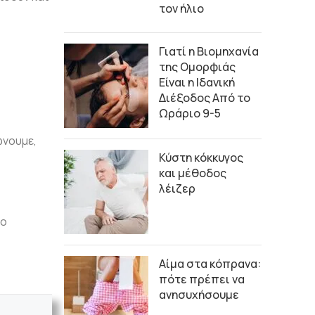
τον ήλιο
Γιατί η Βιομηχανία
της Ομορφιάς
Είναι η Ιδανική
Διέξοδος Από το
Ωράριο 9-5
ώνουμε,
Κύστη κόκκυγος
και μέθοδος
λέιζερ
το
Αίμα στα κόπρανα:
πότε πρέπει να
ανησυχήσουμε