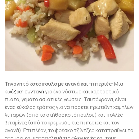
Τηγανητό κοτόπουλο με ανανά και πιπεριές
: Μια
κινέζικη συνταγή
για ένα νόστιμο και χορταστικό
πιάτο, γεμάτο ασιατικές γεύσεις. Ταυτόχρονα, είναι
ένας εύκολος τρόπος για να πάρετε πρωτεΐνη χαμηλών
λιπαρών (από το στήθος κοτόπουλου) και πολλές
βιταμίνες (από το κρεμμύδι, τις πιπεριές και τον
ανανά). Επιπλέον, το φρέσκο τζίντζερ καταπραΰνει το
στομάχι και καταπολεμά τις φλεγμονές και τους