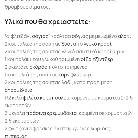
θρόμβους αίματος.
Υλικά που θα χρειαστείτε:
¼ φλιτζάνι
σόγιας
">σάλτσα
σόγιας
με μειωμένο
αλάτι
2 κουταλιές της σούπας
ξύδι
από
λευκό κρασί
2 κουταλιές της σούπας γλυκό ασιατικό κρασί μιρίν
1 κουταλάκι του γλυκού τριμμένη
ρίζα τζίντζερ
2 σκελίδες
σκόρδο
πολτοποιημένες
1 κουταλιά της σούπας
κορν φλάουερ
2 κουταλιές της σούπας λάδι, κατά προτίμηση
σησαμέλαιο
1/2 κιλό
φιλέτο κοτόπουλου
, κομμένο σε κομμάτια 2-2,5
εκατοστών
6 μεγάλα
πράσινα κρεμμυδάκια
, κομμένα σε κομμάτια 2-
2,5 εκατοστών
2 φλιτζάνια φρέσκες ή κατεψυγμένες λωρίδες
πιπεριάς