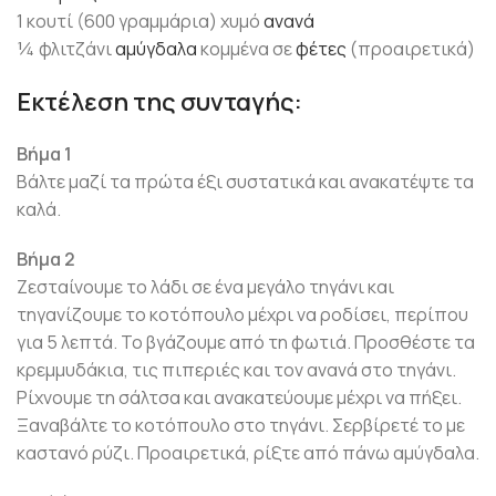
1 κουτί (600 γραμμάρια) χυμό
ανανά
¼ φλιτζάνι
αμύγδαλα
κομμένα σε
φέτες
(προαιρετικά)
Εκτέλεση της συνταγής:
Βήμα 1
Βάλτε μαζί τα πρώτα έξι συστατικά και ανακατέψτε τα
καλά.
Βήμα 2
Ζεσταίνουμε το λάδι σε ένα μεγάλο τηγάνι και
τηγανίζουμε το κοτόπουλο μέχρι να ροδίσει, περίπου
για 5 λεπτά. Το βγάζουμε από τη φωτιά. Προσθέστε τα
κρεμμυδάκια, τις πιπεριές και τον ανανά στο τηγάνι.
Ρίχνουμε τη σάλτσα και ανακατεύουμε μέχρι να πήξει.
Ξαναβάλτε το κοτόπουλο στο τηγάνι. Σερβίρετέ το με
καστανό ρύζι. Προαιρετικά, ρίξτε από πάνω αμύγδαλα.