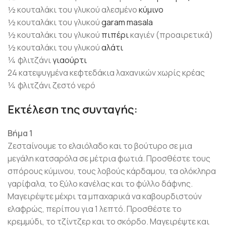
½ κουταλάκι του γλυκού αλεσμένο
κύμινο
½ κουταλάκι του γλυκού
garam masala
½ κουταλάκι του γλυκού
πιπέρι
καγιέν (προαιρετικά)
½ κουταλάκι του γλυκού
αλάτι
¼ φλιτζάνι
γιαούρτι
24 κατεψυγμένα κεφτεδάκια λαχανικών χωρίς κρέας
¼ φλιτζάνι ζεστό νερό
Εκτέλεση της συνταγής:
Βήμα 1
Ζεσταίνουμε το ελαιόλαδο και το βούτυρο σε μια
μεγάλη κατσαρόλα σε μέτρια φωτιά. Προσθέστε τους
σπόρους κύμινου, τους λοβούς κάρδαμου, τα ολόκληρα
γαρίφαλα, το ξύλο κανέλας και το φύλλο δάφνης.
Μαγειρέψτε μέχρι τα μπαχαρικά να καβουρδιστούν
ελαφρώς, περίπου για 1 λεπτό. Προσθέστε το
κρεμμύδι, το τζίντζερ και το σκόρδο. Μαγειρέψτε και