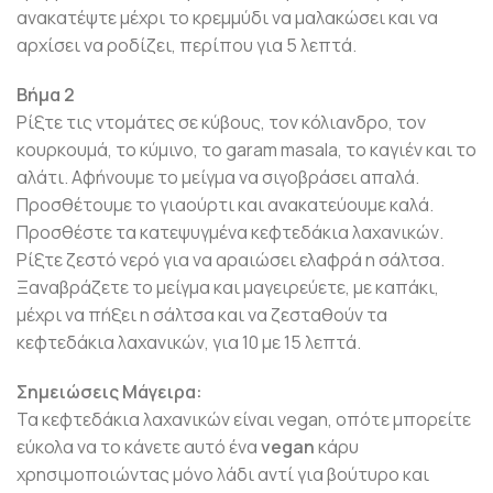
ανακατέψτε μέχρι το κρεμμύδι να μαλακώσει και να
αρχίσει να ροδίζει, περίπου για 5 λεπτά.
Βήμα 2
Ρίξτε τις ντομάτες σε κύβους, τον κόλιανδρο, τον
κουρκουμά, το κύμινο, το garam masala, το καγιέν και το
αλάτι. Αφήνουμε το μείγμα να σιγοβράσει απαλά.
Προσθέτουμε το γιαούρτι και ανακατεύουμε καλά.
Προσθέστε τα κατεψυγμένα κεφτεδάκια λαχανικών.
Ρίξτε ζεστό νερό για να αραιώσει ελαφρά η σάλτσα.
Ξαναβράζετε το μείγμα και μαγειρεύετε, με καπάκι,
μέχρι να πήξει η σάλτσα και να ζεσταθούν τα
κεφτεδάκια λαχανικών, για 10 με 15 λεπτά.
Σημειώσεις Μάγειρα:
Τα κεφτεδάκια λαχανικών είναι vegan, οπότε μπορείτε
εύκολα να το κάνετε αυτό ένα
vegan
κάρυ
χρησιμοποιώντας μόνο λάδι αντί για βούτυρο και