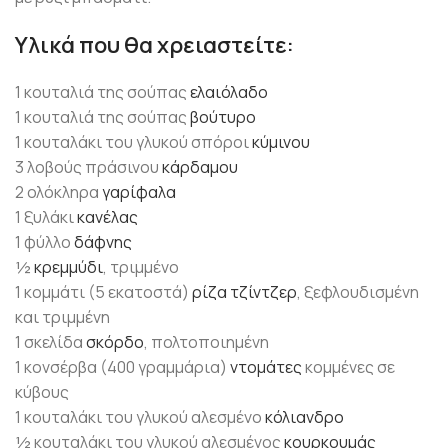
Υλικά που θα χρειαστείτε:
1 κουταλιά της σούπας
ελαιόλαδο
1 κουταλιά της σούπας
βούτυρο
1 κουταλάκι του γλυκού σπόροι
κύμινου
3 λοβούς πράσινου
κάρδαμου
2 ολόκληρα
γαρίφαλα
1 ξυλάκι
κανέλας
1 φύλλο
δάφνης
½
κρεμμύδι
, τριμμένο
1 κομμάτι (5 εκατοστά)
ρίζα τζίντζερ
, ξεφλουδισμένη
και τριμμένη
1 σκελίδα
σκόρδο
, πολτοποιημένη
1 κονσέρβα (400 γραμμάρια)
ντομάτες
κομμένες σε
κύβους
1 κουταλάκι του γλυκού αλεσμένο
κόλιανδρο
½ κουταλάκι του γλυκού αλεσμένος
κουρκουμάς