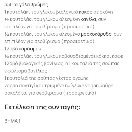
350 ml
γάλα
βρώμης
1 κουταλάκι του γλυκού βιολογικό
κακάο
σε σκόνη
½ κουταλάκι του γλυκού αλεσμένη
κανέλα
, συν
επιπλέον για σερβίρισμα (προαιρετικά)
½ κουταλάκι του γλυκού αλεσμένο
μοσχοκάρυδο
, συν
επιπλέον για σερβίρισμα (προαιρετικά)
1 λοβό
κάρδαμου
½ κουταλάκι του γλυκού καβουρδισμένοι κόκκοι καφέ
1 λοβό βιολογικής βανίλιας, ή 1 κουταλιά της σούπας
εκχύλισμα βανίλιας
1 κουταλιά της σούπας νέκταρ αγαύης
vegan σαντιγί και τριμμένη ημίγλυκη vegan μαύρη
σοκολάτα, για σερβίρισμα (προαιρετικά)
Εκτέλεση της συνταγής:
ΒΗΜΑ 1